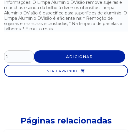
Informações: O Limpa Alumínio DVisão remove sujeiras e
manchas e ainda dá brilho à diversos utensílios. Limpa
ÁLCOOL LÍQUIDO 70° ASSEPTGEL 5 LITROS
Alumínio DVisão é específico para superfícies de alumínio. O
Limpa Alumínio DVisão é eficiente na: * Remoção de
ÁLCOOL LÍQUIDO 70° POTI - 5 LITROS
sujeiras e manchas incrustadas; * Na limpeza de panelas e
talheres; * E muito mais!
ÁLCOOL PERFUMADO LAVANDA LUAR MÁGICO - 1 LITRO
ÁLCOOL TRADICIONAL 46° COPERALCOOL - 1 LITRO
ÁLCOOL TRADICIONAL 46° LUAR MÁGICO - 1 LITRO
ADICIONAR
ÁLCOOL TRADICIONAL 70° BALCÃO - 1 LITRO
VER CARRINHO
DESENGORDURANTE AZULIM 500ML
DESENGORDURANTE FOAMING CAUSTIC CLEANER SPARTAN 5
LITROS
DESENGORDURANTE VEJA COZINHA 500ML
Páginas relacionadas
DESENGORDURANTE VEJA LIMÃO 500ML
DESENGRAXANTE LARILIMP 5 LITROS