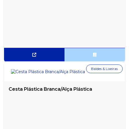
LUSTRA MÓVEIS AZULIM LAVANDA - 200ML
LUSTRA MÓVEIS BRAVO 200ML
LUSTRA MÓVEIS BRILHOL - 200ML
LUSTRA MÓVEIS BRILHOL - 500ML
LUSTRA MÓVEIS POLIFLOR - 500ML
LUSTRA MÓVEIS WORKER 200ML
Baldes & Lixeiras
LUSTRA MÓVEIS WORKER 500ML
MULTIUSO ÁLCOOL DVISÃO - 5 LITROS
Cesta Plástica Branca/Alça Plástica
MULTIUSO ÁLCOOL PERFUMADO DVISÃO - 5 LITROS
MULTIUSO INCOLOR DVISÃO - 5 LITROS
MULTIUSO VEJA CAMPESTRE - 500ML