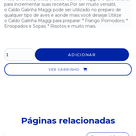
para incrementar suas receitas.Por ser muito versátil,
o Caldo Galinha Maggi pode ser utilizado no preparo de
PIMENTA TRADICIONAL ARRIFANA - 150ML
qualquer tipo de aves e aonde mais você desejar.Utilize
o Caldo Galinha Maggi para preparar: * Frango Pomodoro; *
TEMPERO COMPLETO ARRIFANA - 270G
Ensopados e Sopas; * Risotos e muito mais.
TEMPERO COMPLETO DUSUL - 290G
TEMPERO KNORR IDEAL PARA ARROZ - 48G
ADICIONAR
TEMPERO KNORR IDEAL PARA FEIJÃO - 48G
VER CARRINHO
TEMPERO SAZÓN VERMELHO PROFISSIONAL - 900G
Páginas relacionadas