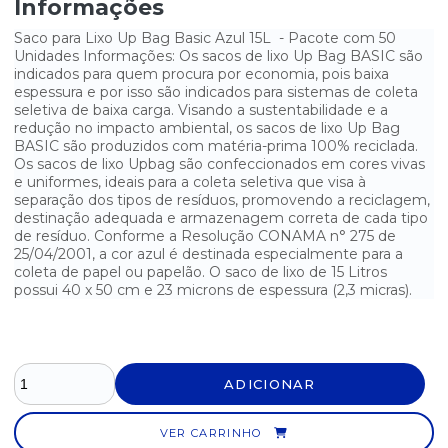
Informações
SACO PARA LIXO PRETO SUPER REFORÇADO 100 LITROS -
FARDO COM 5KG
Saco para Lixo Up Bag Basic Azul 15L - Pacote com 50
Unidades Informações: Os sacos de lixo Up Bag BASIC são
SACO PARA LIXO PRETO SUPER REFORÇADO 20 LITROS - FARDO
COM 5KG
indicados para quem procura por economia, pois baixa
espessura e por isso são indicados para sistemas de coleta
seletiva de baixa carga. Visando a sustentabilidade e a
SACO PARA LIXO PRETO SUPER REFORÇADO 40 LITROS - FARDO
COM 5KG
redução no impacto ambiental, os sacos de lixo Up Bag
BASIC são produzidos com matéria-prima 100% reciclada.
SACO PARA LIXO PRETO SUPER REFORÇADO 60 LITROS - FARDO
Os sacos de lixo Upbag são confeccionados em cores vivas
COM 5KG
e uniformes, ideais para a coleta seletiva que visa à
separação dos tipos de resíduos, promovendo a reciclagem,
SACO PARA LIXO REFORÇADO 20 LITROS - 100 UNIDADES
destinação adequada e armazenagem correta de cada tipo
de resíduo. Conforme a Resolução CONAMA n° 275 de
25/04/2001, a cor azul é destinada especialmente para a
SACO PARA LIXO REFORÇADO VABENE 100L - PACOTE COM 10
UNIDADES
coleta de papel ou papelão. O saco de lixo de 15 Litros
possui 40 x 50 cm e 23 microns de espessura (2,3 micras).
SACO PARA LIXO REFORÇADO VABENE 15L - PACOTE COM 40
UNIDADES
SACO PARA LIXO REFORÇADO VABENE 30L - PACOTE COM 25
UNIDADES
ADICIONAR
SACO PARA LIXO REFORÇADO VABENE 50L - PACOTE COM 15
UNIDADES
VER CARRINHO