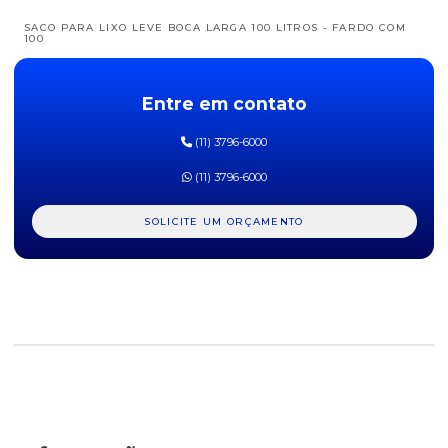
SACO PARA LIXO LEVE BOCA LARGA 100 LITROS - FARDO COM
100
SACO PARA LIXO PIA E BANHEIRO VABENE 7,5 LITROS PACOTE
C/ 50 UN.
Entre em contato
SACO PARA LIXO PRETO BOCA LARGA REFORÇADO 100 LITROS -
(11) 3796-6000
50 UNI.
(11) 3796-6000
SACO PARA LIXO PRETO BOCA LARGA REFORÇADO 200 LITROS -
50 UNI.
SOLICITE UM ORÇAMENTO
SACO PARA LIXO PRETO P8 300 LITROS PACOTE COM 50
UNIDADES
SACO PARA LIXO PRETO REFORÇADO
SACO PARA LIXO PRETO REFORÇADO 100 LITROS - 100 UNI.
SACO PARA LIXO PRETO REFORÇADO 40 LITROS - 100 UNI.
SACO PARA LIXO PRETO REFORÇADO 60 LITROS - 100 UNI.