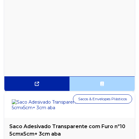
SACO PARA LIXO UP BAG BASIC PRETO 15L PACOTE COM 50
UNIDADES
SACO PARA LIXO UP BAG BASIC PRETO 30L PACOTE COM 50
UNIDADES
SACO PARA LIXO UP BAG BASIC PRETO 50L PACOTE COM 50
UNIDADES
Sacos & Envelopes Plásticos
Saco Adesivado Transparente com Furo nº10
5cmx5cm+ 3cm aba