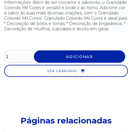
Informações: Além de ser crocante e saboroso, o Granulado
Colorido Mil Cores é versátil e pode ir ao forno. Adicione cor
FERMENTO BIOLÓGICO FLEISCHMANN 10G
e sabor às suas mais diversas criações, com o Granulado
Colorido Mil Cores! Granulado Colorido Mil Cores é ideal para:
FERMENTO BIOLÓGICO ITAIQUARA 500G
* Decoração de bolos e tortas; * Decoração de brigadeiros; *
Decoração de muffins, cupcakes e doces em geral.
FERMENTO EM PÓ QUÍMICO ROYAL DE 100G
FERMENTO EM PÓ ROYAL 250G
FLOCOS DE COCO SOCOCO 100G
ADICIONAR
GRANULADO COLORIDO MIL CORES 150G
VER CARRINHO
GRANULADO DE CHOCOLATE DORI 1KG
LEITE CONDENSADO ITALAC 395G
LEITE CONDENSADO ITAMBÉ - LATA 395G
LEITE CONDENSADO MOÇA NESTLÉ - LATA 395G
Páginas relacionadas
LEITE CONDENSADO MOÇA NESTLÉ - LATA COM 2,6KG