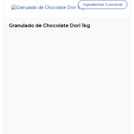
Ingredientes Culinários
LEITE DE COCO MENINA 200ML
LEITE DE COCO SOCOCO - 1 LITRO
Granulado de Chocolate Dori 1kg
LEITE DE COCO SOCOCO - 200ML
LEITE DE COCO SOCOCO - 500ML
MISTURA PARA BOLO DE CHOCOLATE DONA BENTA - PACOTE
COM 450G
PURÊ DE BATATA HIKARI - 1KG
QUEIJO PARMESÃO RALADO FAIXA AZUL - PACOTE COM 50G
QUEIJO PARMESÃO RALADO TEIXEIRA - PACOTE COM 40G
QUEIJO PARMESÃO RALADO VIGOR - 100G
QUEIJO PARMESÃO RALADO VIGOR - 1KG
QUEIJO PARMESÃO RALADO VIGOR - 50G