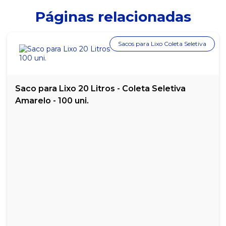
Páginas relacionadas
MARGARINA CREMOSA COM SAL QUALY - POTE COM 500G
MARGARINA CREMOSA SEM SAL QUALY - POTE COM 500G
Sacos para Lixo Coleta Seletiva
MARGARINA PRIMOR - BALDE 15KG
MARGARINA PRIMOR COM SAL - BALDE COM 3KG
Saco para Lixo 20 Litros - Coleta Seletiva
MARGARINA SEM SAL LECO SACHÊ - CAIXA COM 192 UNIDADES
Amarelo - 100 uni.
MARGARINA SEM SAL VIGOR - POTE COM 500G
MEL DE ABELHA EM SACHÊ ISIS - CAIXA COM 144 UNIDADES
MEL DE ABELHA SILVESTRE ISIS - POTE COM 500G
MEL DE ABELHA SILVESTRE ISIS 1 KG
REQUEIJÃO CATUPIRY - BISNAGA COM 1,5KG
REQUEIJÃO CREMOSO CATUPIRY - POTE COM 220G