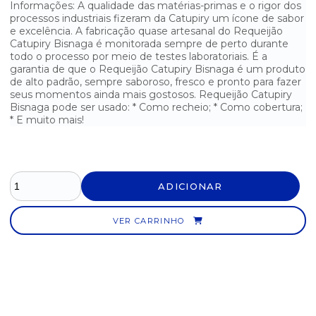
Informações: A qualidade das matérias-primas e o rigor dos
processos industriais fizeram da Catupiry um ícone de sabor
MANTEIGA AVIAÇÃO COM SAL 500G
e excelência. A fabricação quase artesanal do Requeijão
Catupiry Bisnaga é monitorada sempre de perto durante
MANTEIGA AVIAÇÃO SEM SAL 200G
todo o processo por meio de testes laboratoriais. É a
garantia de que o Requeijão Catupiry Bisnaga é um produto
MANTEIGA COM SAL PRESIDENT BLISTER COM 192 UNIDADES
de alto padrão, sempre saboroso, fresco e pronto para fazer
seus momentos ainda mais gostosos. Requeijão Catupiry
Bisnaga pode ser usado: * Como recheio; * Como cobertura;
MANTEIGA CREMOSA AMÉLIA COM SAL 500G
* E muito mais!
MANTEIGA SEM SAL PRESIDENT BLISTER COM 192 UNIDADES
MANTEIGA VIGOR COM SAL SACHÊ - CAIXA COM 192 UNIDADES
ADICIONAR
MARGARINA COM SAL DELÍCIA 500G
VER CARRINHO
MARGARINA COM SAL DORIANA 500G
MARGARINA COM SAL LECO SACHÊ - CAIXA COM 192 UNIDADES
MARGARINA COM SAL QUALY 1KG
MARGARINA COM SAL VIGOR 500G