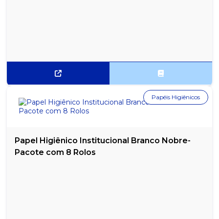
REQUEIJÃO CREMOSO DANUBIO - COPO COM 220G
REQUEIJÃO CREMOSO SACHÊ DANUBIO - CAIXA COM 144
UNIDADES
REQUEIJÃO CREMOSO SUL MINAS - POTE COM 200G
REQUEIJÃO CREMOSO TIROLEZ - POTE COM 200G
Papéis Higiênicos
REQUEIJÃO CREMOSO VIGOR - POTE COM 200G
Papel Higiênico Institucional Branco Nobre-
Pacote com 8 Rolos