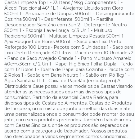
Cesta Limpeza Top I - 23 Itens / 9Kg Componentes: 1 -
Álcool Tradicional 46° 1L 1 - Alvejante Líquido sem Cloro
500ml 1 - Amaciante de Roupas 500ml 1 - Desengordurante
Cozinha 500ml 1 - Desinfetante 500ml 1 - Pastilha
Desodorizador Sanitário com 3un 2 - Detergente Neutro
500ml 1 - Esponja Lava-Louça c/ 3 Un 1 - Multiuso
Tradicional 500ml 1 - Multiuso Limpeza Pesada 500ml 1 -
Ajax Bouquet de Flores 500ml 1 - Saco para Lixo Preto
Reforçado 100 Litros - Pacote com 5 Unidades 1 - Saco para
Lixo Preto Reforçado 40 Litros - Pacote com 10 Unidades 2
- Pano de Saco Alvejado Grande 1 - Pano Multiuso Amarelo
40cmx36cm c/ 2 Un 1 - Papel Higiênico Folha Dupla - Fardo
com 12 Rolos 1 - Toalha de Papel para Cozinha - Pacote com
2 Rolos 1 - Sabão em Barra Neutro 1 - Sabão em Pó 1kg 1 -
Água Sanitária 1L 1 - Caixa de Papelão (embalagem) A
Distribuidora Caue possui vários modelos de Cestas visando
atender as as necessidades dos mais diversos tipos de
consumidor. Partindo da essencial Cesta Básica, para
diversos tipos de Cestas de Alimentos, Cestas de Produtos
de Limpeza, uma mista que junta o melhor das duas e até
uma personalizada onde o consumidor pode montar do seu
jeito, com seus produtos preferidos. Também trabalhamos
com Cestas Sindicais, onde os produtos são separados de
acordo com a categoria do trabalhador. Nossos produtos
são direcionados a vários segmentos como: Condomínio,