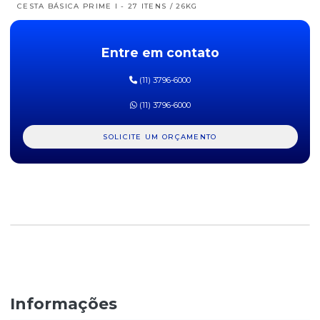
CESTA BÁSICA PRIME I - 27 ITENS / 26KG
CESTA BÁSICA PRIME II - 39 ITENS / 25KG
Entre em contato
CESTA BÁSICA TOP I - 21 ITENS / 16,5KG
(11) 3796-6000
CESTA BÁSICA TOP II - 26 ITENS / 19KG
(11) 3796-6000
CESTA DE LIMPEZA ECONÔMICA II - 14 ITENS / 5KG
SOLICITE UM ORÇAMENTO
CESTA LIMPEZA ECONÔMICA I - 12 ITENS / 2,5KG
CESTA LIMPEZA TOP I - 23 ITENS / 9KG
CESTA LIMPEZA TOP II - 17 ITENS / 8KG
Informações