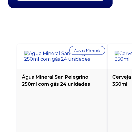
CERVEJA HEINEKEN LATA 350ML
CERVEJA HEINEKEN LONG NECK 330ML
CERVEJA IMPÉRIO PURO MALTE PILSEN LATA
269ML
CERVEJA IMPÉRIO PURO MALTE PILSEN LATA
Águas Minerais
350ML
CERVEJA ITAIPAVA PILSEN LATA 269ML
Água Mineral San Pelegrino
Cerveja
CERVEJA ITAIPAVA PILSEN LATA 350ML
250ml com gás 24 unidades
350ml
CERVEJA ITAIPAVA PILSEN LONG NECK 250ML
CERVEJA PETRA PURO MALTE LATA 269ML
CERVEJA PILSEN ANTARCTICA SUBZERO LATA
350ML