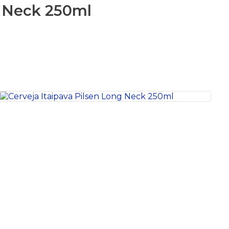
g Neck 250ml
S