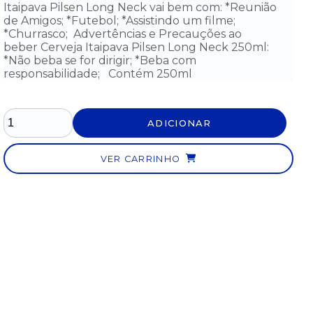
Itaipava Pilsen Long Neck vai bem com: *Reunião
de Amigos; *Futebol; *Assistindo um filme;
*Churrasco; Advertências e Precauções ao
beber Cerveja Itaipava Pilsen Long Neck 250ml:
*Não beba se for dirigir; *Beba com
responsabilidade; Contém 250ml
LEITE
LEITE
LEITE
LEITE
LEITE
NAN
NAN
ITE
NAN
NAN
NAN
PRO
PRO
AN
COMFOR
PRO 2
SOY
S
1
1
FOR
2 LATA
LATA
LATA
ADICIONAR
LATA
LATA
ATA
800G -
800G -
800G -
400G
800G
G -
A
A
A
- DE
- DE
0 AO
PARTIR
PARTIR
PARTIR
0 AO
0 AO
VER CARRINHO
MÊS
DO 6°
DO 6°
DO 6°
6°
6°
MÊS
MÊS
MÊS
MÊS
MÊS