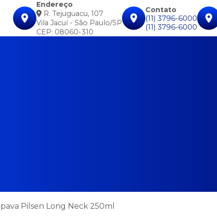
Endereço
Contato
R. Tejuguacu, 107
(11) 3796-6000
Vila Jacuí - São Paulo/SP
(11) 3796-6000
CEP: 08060-310
aipava Pilsen Long Neck 250ml