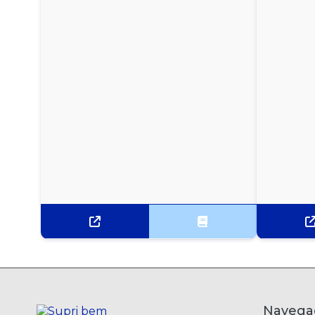
CERVEJA PILSEN PURO MALTE EISENBAHN LATA
269ML
CERVEJA PURO MALTE BOHEMIA LATA 350ML
CERVEJA SKOL LATA 269ML
CERVEJA SKOL LATA 350ML
CERVEJA STELLA ARTOIS LATA 269ML
CONHAQUE DE GENGIBRE DREHER 900ML
GIN BEEFEATER LONDON DRY 750ML
GIN BOMBAY SAPPHIRE LONDON DRY 750ML
VODKA ABSOLUT 1L
Navega