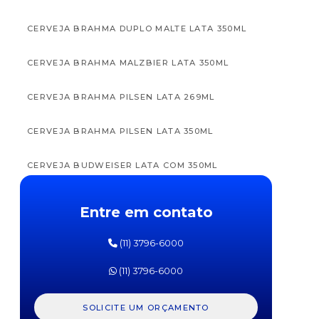
CERVEJA BRAHMA DUPLO MALTE LATA 350ML
CERVEJA BRAHMA MALZBIER LATA 350ML
APTAMIL
APTAM
CERVEJA BRAHMA PILSEN LATA 269ML
FÓRMULA
FÓRM
INFANTIL
INFAN
PRÓ
PR
CERVEJA BRAHMA PILSEN LATA 350ML
EXPERT
EXPE
SL
SOJA
DANONE
DANO
CERVEJA BUDWEISER LATA COM 350ML
800G
800
CERVEJA BUDWEISER LONG NECK 330ML
Entre em contato
CERVEJA CORONA IMPORTADA LONG NECK
(11) 3796-6000
330ML
(11) 3796-6000
CERVEJA ESTRELLA GALÍCIA 350ML COM 12
UNIDADES
SOLICITE UM ORÇAMENTO