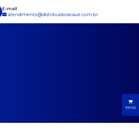
E-mail
atendimento@distribuidoracaue.com.br
iten(s)