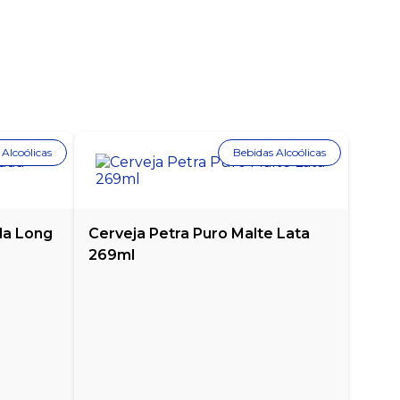
 Alcoólicas
Bebidas Alcoólicas
da Long
Cerveja Petra Puro Malte Lata
269ml