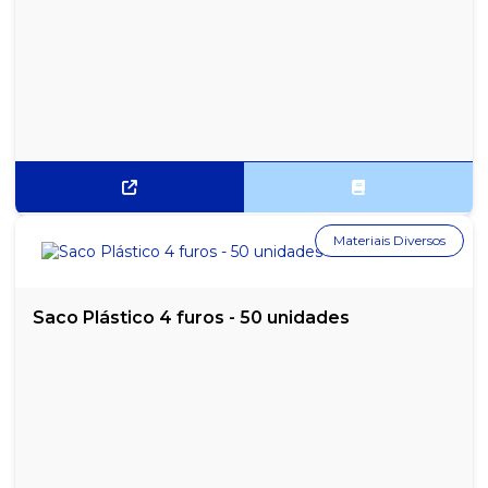
CORRETIVO LÍQUIDO FABER CASTELL
CORRETIVO LÍQUIDO KAZ 10ML 2 EM 1
CORRETIVO LÍQUIDO RADEX
DUCHA CORONA GORDUCHA 220V
DUREPOXI 100G
Materiais Diversos
ELÁSTICO LÁTEX N°18 MAMUTH - PACOTE COM 500G
ESGUICHO ALTA PRESSÃO 2 BICOS GARDEN
Saco Plástico 4 furos - 50 unidades
ESPIRAL ENCADERNAÇÃO PRETO 17MM PARA 100 FOLHAS - PCT
COM 100
ESPIRAL ENCADERNAÇÃO PRETO 9MM PARA 50 FOLHAS -
PACOTE COM 100
ESPIRAL ENCADERNAÇÃO TRANSPARENTE 17MM PARA 100
FOLHAS - PCT 100