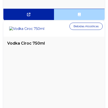
CLIPS N° 8/0 KAZ - CAIXA COM 170UN
COLA BASTÃO KAZ 10G
Bebidas Alcoólicas
COLA BASTÃO KAZ 21G
COLA BASTÃO PRITT 20G
Vodka Ciroc 750ml
COLA EM BASTÃO PRITT 10G
COLA LAVÁVEL TENAZ 35G
COLA ULTRA BOND 20G
CORNETA DA COPA 10.5X6.0 VERDE/AMARELO
CORNETA DA COPA 25.5X13.5 VERDE/AMARELO
CORNETA DA COPA 29CM VERDE/AMARELO
CORNETA DA COPA 57.5X13.5 VERDE/AMARELO