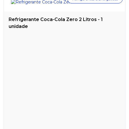
CALCULADORA DE MESA ELGIN COM BOBINA MA5111
CALCULADORA DE MESA MOURE JAR 8 DÍGITOS
Refrigerante Coca-Cola Zero 2 Litros - 1
unidade
CALCULADORA ELETRONIC KK-2201
CAPA ENCADERNAÇÃO A4 FUMÊ - PACOTE COM 50 UNIDADES
CAPA PARA ENCADERNAÇÃO A4 TRANSPARENTE - PACOTE COM
50 UNIDADES
CLIPS N° 0 KAZ - CAIXA COM 100 UN
CLIPS N° 1/0 KAZ - CAIXA COM 100 UN
CLIPS N° 2/0 KAZ - CAIXA COM 100UN
CLIPS N° 3/0 KAZ - CAIXA COM 50UN
CLIPS N° 4/0 KAZ - CAIXA COM 400UN
CLIPS N° 6/0 KAZ - CAIXA COM 25UN