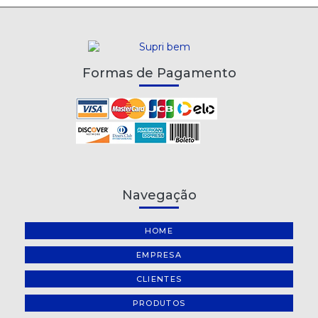
RATOEIRA AUTOMÁTICA GAIOLA
REGADOR PLÁSTICO 5 LITROS METASUL
RÉGUA DE ACRÍLICO KAZ 30CM
Formas de Pagamento
SACO PLÁSTICO 4 FUROS - 50 UNIDADES
SUPORTE PARA MANGUEIRA FERRO GIRATÓRIO
TESOURA COM CABO EMBORRACHADO 21,5CM KAZ
TESOURA CORT FÁCIL MUNDIAL
Navegação
TESOURA INFANTIL SEM PONTA COM CABO EMBORRACHADO
KAZ
HOME
TESOURA MULTI-USO 19,5CM KAZ
EMPRESA
CLIENTES
PRODUTOS