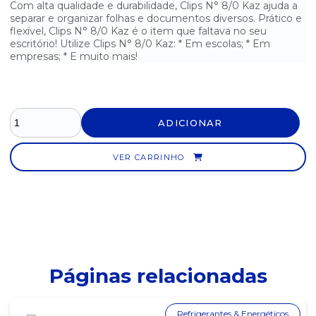
Com alta qualidade e durabilidade, Clips N° 8/0 Kaz ajuda a
separar e organizar folhas e documentos diversos. Prático e
BEXIGA TRADICIONAL VERDE N°9 MAC BALLOON - PCT. COM 50
UNIDADES
flexível, Clips N° 8/0 Kaz é o item que faltava no seu
escritório! Utilize Clips N° 8/0 Kaz: * Em escolas; * Em
empresas; * E muito mais!
BEXIGA TRADICIONAL VERMELHA N°9 MAC BALLOON - PCT. COM
50
BORRACHA BRANCA N°40 KAZ
ADICIONAR
BORRACHA COM CAPA PLÁSTICA KAZ
BORRACHA PLASTICA BRANCA TR BIG MERCUR
VER CARRINHO
BORRACHA PLÁSTICA BRANCA TR BIG MERCUR
CADEADO 25MM PADO
CADEADO 35MM PADO
Páginas relacionadas
CADEADO 45MM PADO
CADEADO 60MM PADO
Refrigerantes & Energéticos