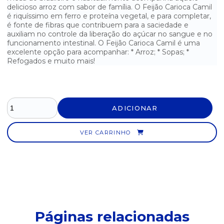
delicioso arroz com sabor de família. O Feijão Carioca Camil
PIPOCA DE MICROONDAS SABOR NATURAL YOKI - 100G
é riquíssimo em ferro e proteína vegetal, e para completar,
é fonte de fibras que contribuem para a saciedade e
SAGU YOKI - 500G
auxiliam no controle da liberação do açúcar no sangue e no
funcionamento intestinal. O Feijão Carioca Camil é uma
excelente opção para acompanhar: * Arroz; * Sopas; *
Refogados e muito mais!
ADICIONAR
VER CARRINHO
Páginas relacionadas