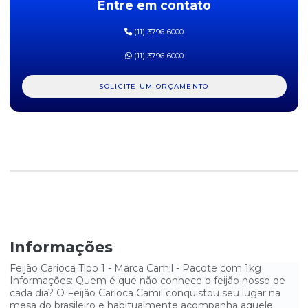
Entre em contato
FEIJÃO BRANCO KICALDO 1KG
(11) 3796-6000
FEIJÃO CARIOCA CAMIL 1KG
(11) 3796-6000
FEIJÃO CARIOCA KICALDO 1KG
SOLICITE UM ORÇAMENTO
FEIJÃO CARIOCA MÁXIMO 1KG
FEIJÃO DE CORDA CAMPO BELO 500G
FEIJÃO PRETO CAMIL 1KG
FEIJÃO PRETO MÁXIMO 1KG
GRÃO DE BICO YOKI 500G
LENTILHA YOKI - 500G
Informações
MILHO PARA PIPOCA YOKI - PACOTE COM 500G
Feijão Carioca Tipo 1 - Marca Camil - Pacote com 1kg
Informações: Quem é que não conhece o feijão nosso de
cada dia? O Feijão Carioca Camil conquistou seu lugar na
PIPOCA DE MICROONDAS SABOR MANTEIGA YOKI - 100G
mesa do brasileiro e habitualmente acompanha aquele