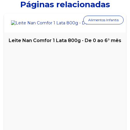
Páginas relacionadas
BISCOITO MAIZENA BAUDUCCO - 170G
BISCOITO MAIZENA BAUDUCCO SACHÊ 9G - CAIXA COM 410
Alimentos Infantis
BISCOITO MAIZENA DUCHEN - 160G
BISCOITO MAIZENA MARILAN - 350G
Leite Nan Comfor 1 Lata 800g - De 0 ao 6° mês
BISCOITO MAIZENA RENATA SACHÊ 11G - CAIXA COM 180
BISCOITO MARIA PANCO - 400G
BISCOITO MARIA RENATA SACHÊ 11G - CAIXA COM 180
BISCOITO MEL E CACAU BELVITA - CAIXA COM 75G
BISCOITO PÃO DE MEL COM CHOCOLATE PANCO - 200G
BISCOITO ROSQUINHA DE BAUNILHA PANCO - 500G
BISCOITO ROSQUINHA DE CHOCOLATE PANCO - 500G