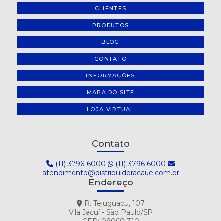
CLIENTES
PRODUTOS
BLOG
CONTATO
INFORMAÇÕES
MAPA DO SITE
LOJA VIRTUAL
Contato
(11) 3796-6000
(11) 3796-6000
atendimento@distribuidoracaue.com.br
Endereço
R. Tejuguacu, 107
Vila Jacuí - São Paulo/SP
CEP: 08060-310