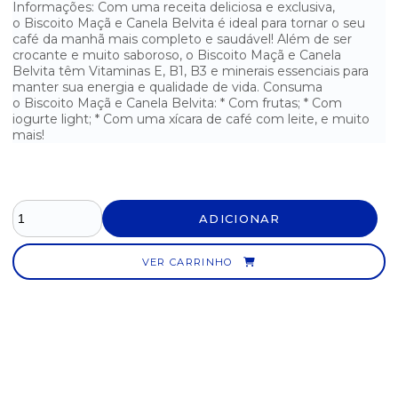
Informações: Com uma receita deliciosa e exclusiva,
BISCOITO COOKIE CEREALE CACAU COM AVELÃ BAUDUCCO
SACHÊ 40G - CX.
o Biscoito Maçã e Canela Belvita é ideal para tornar o seu
café da manhã mais completo e saudável! Além de ser
crocante e muito saboroso, o Biscoito Maçã e Canela
BISCOITO COOKIES 365 PANCO - 500G
Belvita têm Vitaminas E, B1, B3 e minerais essenciais para
manter sua energia e qualidade de vida. Consuma
BISCOITO COOKIES ORIGINAL BAUDUCCO - 100G
o Biscoito Maçã e Canela Belvita: * Com frutas; * Com
iogurte light; * Com uma xícara de café com leite, e muito
BISCOITO COOKIES ORIGINAL BAUDUCCO SACHÊ 40G - CAIXA
mais!
COM 12
BISCOITO COOKIES ORIGINAL BAUDUCCO SACHÊ 60G - CAIXA
COM 12
ADICIONAR
BISCOITO CORN-DROP PANCO - 500G
BISCOITO LEITE E AVEIA BELVITA - CAIXA COM 75G
VER CARRINHO
BISCOITO LEITE MARILAN - 400G
BISCOITO LEITE PASSATEMPO NESTLÉ - 150G
BISCOITO MAÇÃ E CANELA BELVITA - CAIXA COM 75G