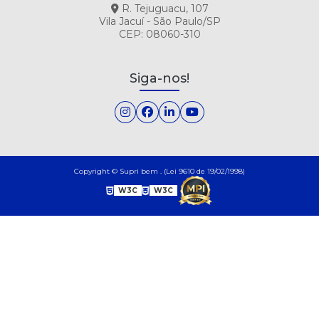
R. Tejuguacu, 107
Vila Jacuí - São Paulo/SP
CEP: 08060-310
Siga-nos!
Copyright © Supri bem . (Lei 9610 de 19/02/1998)
W3C
W3C