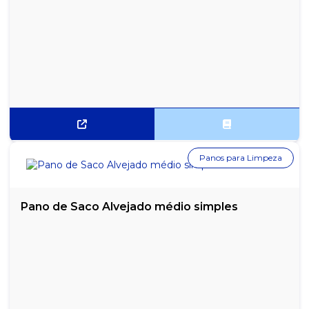
PAPEL SULFITE A4 COMUM REPORT COM 500 FOLHAS
PAPEL SULFITE A4 RECICLATO REPORT COM 500 FOLHAS
PAPEL SULFITE CHAMEX OFFICE A4 75G COM 500 FOLHAS
PAPEL SULFITE EXTRA BRANCO A4 OFFICINE 500 FOLHAS
PAPEL SULFITE HP OFFICE A4 75G COM 500 FOLHAS
PAPEL VEGETAL A4 CANSON - PACOTE COM 50 FOLHAS
Panos para Limpeza
RECIBO COMERCIAL KAZ - TALÃO COM 50 FOLHAS
Pano de Saco Alvejado médio simples