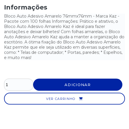
CARTAO PONTO MENSAL PACOTE COM 100 UNIDADES
Informações
CARTÃO PONTO MENSAL PALHA SÃO DOMINGOS COM 100
Bloco Auto Adesivo Amarelo 76mmx76mm - Marca Kaz -
UNIDADES
Pacote com 100 folhas Informações: Prático e atrativo, o
Bloco Auto Adesivo Amarelo Kaz é ideal para fazer
CARTOLINA AMARELA 50CM X 66CM - PACOTE COM 100
anotações e deixar bilhetes! Com folhas amarelas, o Bloco
UNIDADES
Auto Adesivo Amarelo Kaz ajuda a manter a organização do
escritório. A ótima fixação do Bloco Auto Adesivo Amarelo
CARTOLINA AZUL 50CM X 66CM - PACOTE COM 100 UNIDADES
Kaz permite que ele seja utilizado em diversas superfícies,
como: * Telas de computador; * Portas, paredes; * Espelhos,
CARTOLINA BRANCA 50CM X 66CM - PACOTE COM 100 UNIDADES
e muito mais!
CARTOLINA ROSA 50CM X 66CM - PACOTE COM 100 UNIDADES
CARTOLINA VERDE 50CM X 66CM - PACOTE COM 100 UNIDADES
ADICIONAR
LIVRO ATA 50 FOLHAS
VER CARRINHO
LIVRO ATA SEM MARGEM 100 FOLHAS TILIBRA
LIVRO MODELO 6 REGISTRO DOCUMENTO FISCAL E TERMOS DE
OCORRÊNCIAS