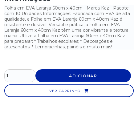
Folha em EVA Laranja 60cm x 40cm - Marca Kaz - Pacote
MASSA DE MODELAR ROSA MAGIX 500G
com 10 Unidades Informações: Fabricada com EVA de alta
qualidade, a Folha em EVA Laranja 60cm x 40cm Kaz é
MASSA DE MODELAR VERDE MAGIX 500G
resistente e durável. Versátil e prática, a Folha em EVA
Laranja 60cm x 40cm Kaz têm uma cor vibrante e textura
macia. Utilize a Folha em EVA Laranja 60cm x 40cm Kaz
MASSA DE MODELAR VERMELHA MAGIX 500G
para preparar: * Trabalhos escolares; * Decorações e
artesanatos; * Lembracinhas, painéis e muito mais!
PINCEL N° 10 KAZ
PISTOLA GRANDE DE COLA QUENTE 40W KAZ
TINTA GUACHE ACRILEX 6 CORES - 15ML
ADICIONAR
TINTA PARA CARIMBO AZUL RADEX 40ML
VER CARRINHO
TINTA PARA CARIMBO PRETA RADEX 40ML
TINTA PARA CARIMBO VERMELHA RADEX 40ML