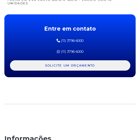
UNIDADES
FOLHA EM EVA ROSA 60CM X 40CM - PACOTE COM 10 UNIDADES
Entre em contato
FOLHA EM EVA VERDE 60CM X 40CM - PACOTE COM 10
UNIDADES
(11) 3796-6000
FOLHA EM EVA VERMELHO 60CM X 40CM - PACOTE COM 10
UNIDADES
(11) 3796-6000
GIZ DE CERA BIG ACRILEX - CAIXA COM 12 CORES
SOLICITE UM ORÇAMENTO
LÁPIS DE COR ZOO KAZ - CAIXA COM 12 CORES
MASSA DE MODELAR 6 CORES SOFT - CAIXA COM 90G
MASSA DE MODELAR AMARELA MAGIX 500G
MASSA DE MODELAR AZUL MAGIX 500G
MASSA DE MODELAR BRANCA MAGIX 500G
Informações
MASSA DE MODELAR LARANJA MAGIX 500G