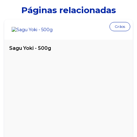
CAPSULA CACAU ITALLE P/ NESPRESSO C/10 UN
Páginas relacionadas
CAPSULA CAPPUCCINO ITALLE P/ DOLCE GUSTO C/10 UN
Grãos
CAPSULA CHOCOLATE ITALLE P/ DOLCE GUSTO C/10 UN
CAPSULA CHOCOLATE ITALLE P/ NESPRESSO C/10 UN
Sagu Yoki - 500g
CAPSULA CREME BRÛLÉE ITALLE P/ DOLCE GUSTO C/10 UN
CAPSULA CRÉME BRULÉE ITALLE P/ NESPRESSO C/10 UN
CAPSULA CREME CHOCOLATE BRANCO ITALLE P/ DOLCE GUSTO
C/10 UN
CAPSULA DE CAPPUCINO ITALLE P/ NESPRESSO C/10 UN
CÁPSULA DOLCE GUSTO CAPPUCCINO - CAIXA COM 10
UNIDADES
CAPSULA MILÃO ITALLE P/ DOLCE GUSTO C/10 UN
CAPSULA NAPOLI ITALLE P/ NESPRESSO C/10 UN