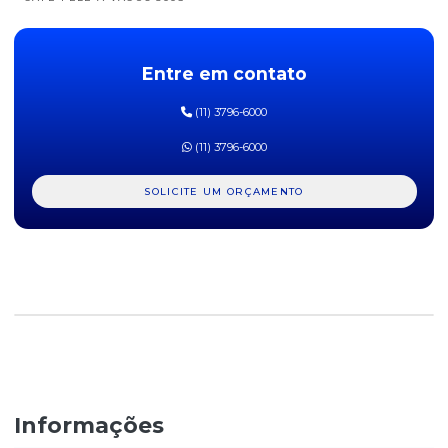
CAFÉ TORRADO E MOÍDO EXTRA FORTE MARATÁ ALMOFADA
500G
Entre em contato
CAFÉ TORRADO E MOÍDO ITALLE EXTRAFORTE 500G
(11) 3796-6000
CAFÉ TORRADO EM GRÃOS 3 CORAÇÕES 1KG
(11) 3796-6000
CAFÉ TORRADO EM GRÃOS BRASILEIRO 5KG
SOLICITE UM ORÇAMENTO
CAFÉ TORRADO EM GRÃOS PILÃO 1KG
CAFÉ TORRADO GOURMET EM GRÃOS ARÁBICA TORRA MED 1KG
CAFÉ TRADICIONAL - CAFÉ DO PONTO - ALMOFADA 500G
CAFÉ TRADICIONAL 3 CORAÇÕES A VÁCUO 500G
CAFÉ TRADICIONAL 3 CORAÇÕES A VÁCUO 500G
Informações
CAFÉ TRADICIONAL 3 CORAÇÕES ALMOFADA 500G