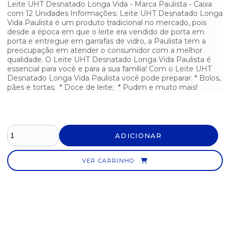
Leite UHT Desnatado Longa Vida - Marca Paulista - Caixa
CAFÉ TRADICIONAL JARDIM - ALMOFADA 500G
com 12 Unidades Informações: Leite UHT Desnatado Longa
Vida Paulista é um produto tradicional no mercado, pois
CAFÉ TRADICIONAL MELITTA A VÁCUO 500G
desde a época em que o leite era vendido de porta em
porta e entregue em garrafas de vidro, a Paulista tem a
CAFÉ TRADICIONAL PILÃO A VÁCUO 500G
preocupação em atender o consumidor com a melhor
qualidade. O Leite UHT Desnatado Longa Vida Paulista é
essencial para você e para a sua família! Com o Leite UHT
CAFÉ TRADICIONAL PILÃO A VÁCUO 500G
Desnatado Longa Vida Paulista você pode preparar: * Bolos,
pães e tortas; * Doce de leite; * Pudim e muito mais!
CAFÉ TRADICIONAL PILÃO ALMOFADA 500G
CAFÉ TRADICIONAL SELETO ALMOFADA 500G
CAP.CAFÉ+CHOCOLATE ITALLE P/ D.GUSTO C/10 UN
ADICIONAR
CAP.MILÃO ITALLE P/ NESPRESSO C/10 UN
VER CARRINHO
CAP.NAPOLI ITALLE P/ D.GUSTO C/10 UN
CAPPUCCINO SOLÚVEL EM SACHÊ 3 CORAÇÕES C/ 10UN 20G
CAPPUCCINO TRADICIONAL MELITTA 200G