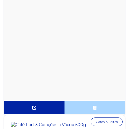
UNIDADES
CÁPSULAS DOLCE GUSTO ESPRESSO - CAIXA COM 10 UNIDADES
CÁPSULAS DOLCE GUSTO ESPRESSO INTENSO- CAIXA COM 10
UNIDADES
CÁPSULAS DOLCE GUSTO LUNGO - CAIXA COM 10 UNIDADES
CÁPSULAS DOLCE GUSTO RISTRETTO ARDENZA - CAIXA COM 10
UNIDADES
CÁPSULAS HOUSE BLEND LUNGO STARBUCKS NESPRESSO C/
10UN
CÁPSULAS PIKE PLACE ROAST, LUNGO STARBUCKS NESPRESSO
C/ 10UN
CAPSULAS ROMA ITALLE P/ NESPRESSO C/10 UN
CÁPSULAS STARBUCKS DOLCE G. B. ESPRESSO ROAST - CX C/12
CÁPSULAS
Cafés & Leites
CÁPSULAS STARBUCKS DOLCE GUSTO CAPPUCCINO - CAIXA C/
12 CÁPSULAS