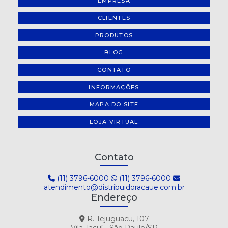
EMPRESA
LEITE UHT INTEGRAL PARMALAT 1 LITRO - CAIXA COM 12
UNIDADES
CLIENTES
LEITE UHT INTEGRAL PAULISTA 1 LITRO - CAIXA COM 12
UNIDADES
PRODUTOS
BLOG
LEITE UHT SEMIDESNATADO LECO 1 LITRO - CAIXA COM 12
UNIDADES
CONTATO
LEITE UHT SEMIDESNATADO PARMALAT 1 LITRO - CAIXA COM 12
UNIDADES
INFORMAÇÕES
MAPA DO SITE
LEITE UHT SEMIDESNATADO PAULISTA 1 LITRO - CAIXA COM 12
UNIDADES
LOJA VIRTUAL
Contato
(11) 3796-6000
(11) 3796-6000
atendimento@distribuidoracaue.com.br
Endereço
R. Tejuguacu, 107
Vila Jacuí - São Paulo/SP