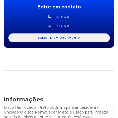
Entre em contato
DISCO LUSTRADOR BRANCO 410MM
(11) 3796-6000
DISCO LUSTRADOR BRANCO 440MM
(11) 3796-6000
DISCO LUSTRADOR BRANCO 510MM
SOLICITE UM ORÇAMENTO
DISCO LUSTRADOR CHAMPAGNE 440MM
DISCO REMOVEDOR PRETO 300MM
DISCO REMOVEDOR PRETO 350MM
DISCO REMOVEDOR PRETO 410MM
DISCO REMOVEDOR PRETO 510MM
DISCO RESTAURADOR VERMELHO 300MM
Informações
DISCO RESTAURADOR VERMELHO 350MM
Disco Removedor Preto 300mm para enceradeira -
Unidade O disco Removedor Preto é usado para limpeza
pesada de pisos de dureza alta, como cerâmicas,
DISCO RESTAURADOR VERMELHO 410MM