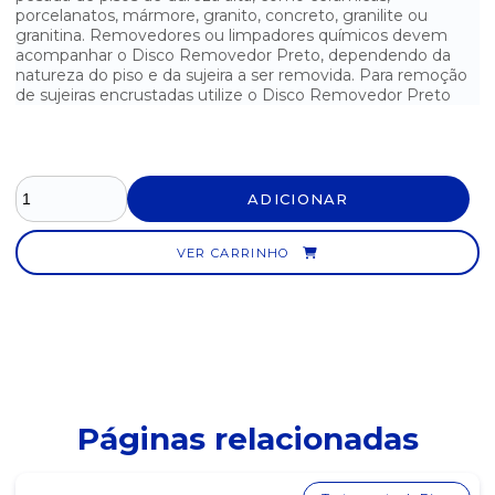
porcelanatos, mármore, granito, concreto, granilite ou
granitina. Removedores ou limpadores químicos devem
DISCO RESTAURADOR VERMELHO 510MM
acompanhar o Disco Removedor Preto, dependendo da
natureza do piso e da sujeira a ser removida. Para remoção
LIMPA PEDRA DVISÃO - 5 LITROS
de sujeiras encrustadas utilize o Disco Removedor Preto
LIMPA PEDRAS PEDREX - 5 LITROS
LIMPA PISOS START - 5 LITROS
ADICIONAR
LIMPA PORCELANATO AZULIM 5 LITROS LAVANDA
VER CARRINHO
REMOVEDOR DE CERA 5 LITROS - MÁGICO
REMOVEDOR DE CERA ECONOWAX 5 LITROS
Páginas relacionadas