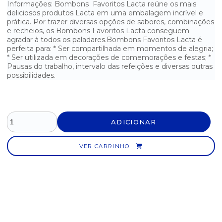
Informações: Bombons Favoritos Lacta reúne os mais
deliciosos produtos Lacta em uma embalagem incrível e
CHOCOLATE LAKA DISPLAY 20X20G
prática. Por trazer diversas opções de sabores, combinações
e recheios, os Bombons Favoritos Lacta conseguem
CHOCOLATE M&M MINI TUBO DISPLAY 12X30G
agradar à todos os paladares.Bombons Favoritos Lacta é
perfeita para: * Ser compartilhada em momentos de alegria;
CHOCOLATE PRESTÍGIO DISPLAY 30X33G
* Ser utilizada em decorações de comemorações e festas; *
Pausas do trabalho, intervalo das refeições e diversas outras
possibilidades.
CHOCOLATE PRESTÍGIO NESTLÉ COM 30 UNIDADES
CHOCOLATE SNICKERS DISPLAY 20X45G
CHOCOLATE TWIX CARAMELO DISPLAY 30X15G
ADICIONAR
DOCE COCADA BRANCA - POTE COM 50 UNIDADES
VER CARRINHO
DOCE COCADA COCO QUEIMADO - POTE COM 50 UNIDADES
DOCE DE AMENDOIM PAÇOCA ROLHA YOKI - POTE COM 50
UNIDADES
DOCE DE AMENDOIM PAÇOQUITA ROLHA - POTE COM 50
UNIDADES