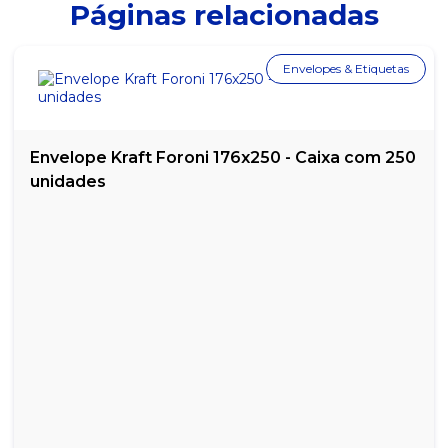
Páginas relacionadas
DOCE DE AMENDOIM PÉ DE MOLEQUE EMBRULHADO YOKI -
POTE COM 50
DOCE DE LEITE FRIMESA - POTE COM 4,8KG
Envelopes & Etiquetas
DOCE DE LEITE MOÇA NESTLÉ - LATA COM 2,54KG
DOCE MARIA MOLE - CAIXA COM 50 UNIDADES
Envelope Kraft Foroni 176x250 - Caixa com 250
unidades
DOCE PAÇOCA EMBRULHADA YOKI - POTE COM 1,100 KG
DOCE PINGO DE LEITE JAZAM - POTE COM 50 UNIDADES
DOCE TETA DE NEGA BEL - CAIXA COM 50 UNIDADES
GOIABADA XAVANTE - POTE COM 300G
GOIABADA XAVANTE - POTE COM 600G
PAÇOQUITA QUADRADA SANTA HELENA 1KG COM 50 UN DE 20G
SUSPIRO KE-DELÍCIA - PACOTE COM 1KG