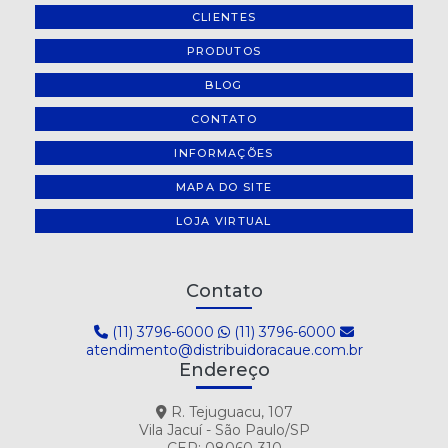
CLIENTES
PRODUTOS
BLOG
CONTATO
INFORMAÇÕES
MAPA DO SITE
LOJA VIRTUAL
Contato
(11) 3796-6000
(11) 3796-6000
atendimento@distribuidoracaue.com.br
Endereço
R. Tejuguacu, 107
Vila Jacuí - São Paulo/SP
CEP: 08060-310