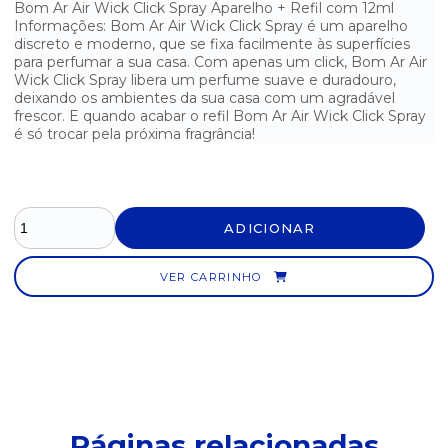
Bom Ar Air Wick Click Spray Aparelho + Refil com 12ml
MATA BARATA VOREL START
Informações: Bom Ar Air Wick Click Spray é um aparelho
discreto e moderno, que se fixa facilmente às superfícies
para perfumar a sua casa. Com apenas um click, Bom Ar Air
ODORIZADOR DE AR JASMIM ULTRA FRESH 400ML
Wick Click Spray libera um perfume suave e duradouro,
deixando os ambientes da sua casa com um agradável
ODORIZADOR DE AR LAVANDA ULTRA FRESH 400ML
frescor. E quando acabar o refil Bom Ar Air Wick Click Spray
é só trocar pela próxima fragrância!
PEDRA DESODORIZADOR SANITÁRIO LEVE BRISA COM 3UN
PEDRA SANITÁRIA LEVE BRISA - UNITÁRIO 25G
ADICIONAR
REFIL INSETICIDA AUTOMÁTICO SBP MULTI 250ML
REFIL INSETICIDA ELÉTRICO SBP 45 NOITES 35ML
VER CARRINHO
TELA ODORIZANTE PARA MICTÓRIO
Páginas relacionadas