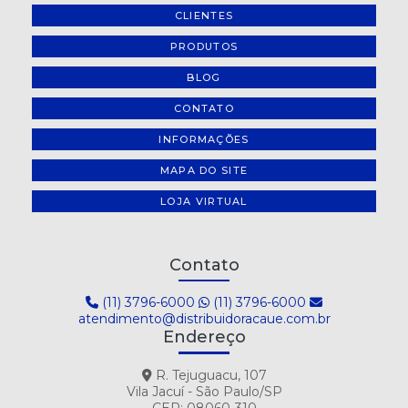
CLIENTES
PRODUTOS
BLOG
CONTATO
INFORMAÇÕES
MAPA DO SITE
LOJA VIRTUAL
Contato
(11) 3796-6000
(11) 3796-6000
atendimento@distribuidoracaue.com.br
Endereço
R. Tejuguacu, 107
Vila Jacuí - São Paulo/SP
CEP: 08060-310