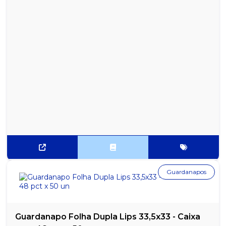
FRUITTELLA SWIRL MORANGO 16X40G
FRUITTELLA SWIRL MORANGO C/ CREME 15X41G
GARRAFA MENTOS PURE FRESH MINT DISPLAY 6X56G
GARRAFA MENTOS PURE FRESH WINTERGREEN DISPLAY 6X56G
GARRAFA MENTOS PURE FRUIT MORANGO DISPLAY 6X56G
GARRAFA MENTOS PURE FRUIT UVA DISPLAY 6X56G
GARRAFA MENTOS PURE WHITE DISPLAY 6X56G
GOMA DE MASCAR MELÂNCIA AZEDINHA FINI 80G DISPLAY
C/12UN
Guardanapos
GOMA DE MASCAR SABOR CANELA FREEGELLS DISPLAY C/ 15UN
GOMA DE MASCAR SABOR EXTRA FORTE FREEGELLS DISPLAY C/
15UN
Guardanapo Folha Dupla Lips 33,5x33 - Caixa
GOMA DE MASCAR SABOR HORTELÃ FREEGELLS DISPLAY C/