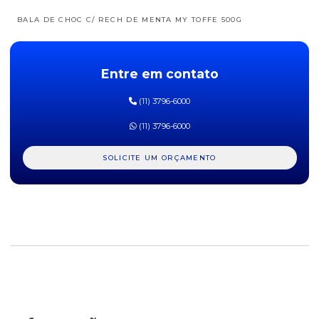
BALA DE CHOC C/ RECH DE MENTA MY TOFFE 500G
BALA DE CHOC C/ RECH DE MORANGO MY TOFFE 500G
Entre em contato
BALA DE GELATINA AROS AZEDINHOS DE MORANGO FINI 90G
DISPLAY C/12UN
(11) 3796-6000
BALA DE GELATINA BANANAS FINI 90G DISPLAY C/ 12UN
(11) 3796-6000
BALA DE GELATINA BEIJOS DE MORANGO FINI 90G DISPLAY C/
12UN
SOLICITE UM ORÇAMENTO
BALA DE GELATINA DENTADURAS FINI 90G DISPLAY C/ 12UN
BALA DE GELATINA MINHOCAS FINI 90G DISPLAY C/ 12UN
BALA DE GELATINA ÓCULOS DO HARRY FINI 70G DISPLAY
C/12UN
BALA DE GELATINA OVOS FRITOS FINI 90G DISPLAY C/12UN
BALA DE GELATINA URSINHO FINI 90G DISPLAY C/ 12UN