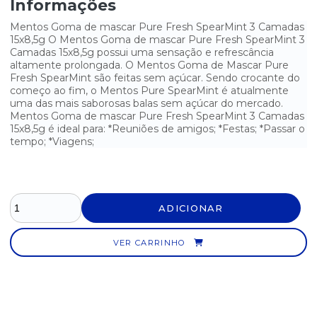
Informações
BALA DE GOMA FRUTAS SORTIDAS GOMUTCHO DISPLAY C/ 30UN
Mentos Goma de mascar Pure Fresh SpearMint 3 Camadas
15x8,5g O Mentos Goma de mascar Pure Fresh SpearMint 3
BALA DE GOMA YOGURT GOMUTCHO DISPLAY C/ 30UN
Camadas 15x8,5g possui uma sensação e refrescância
altamente prolongada. O Mentos Goma de Mascar Pure
BALA DE HORTELÃ DORI - 600G
Fresh SpearMint são feitas sem açúcar. Sendo crocante do
começo ao fim, o Mentos Pure SpearMint é atualmente
uma das mais saborosas balas sem açúcar do mercado.
BALA DE LEITE POCKET - 500G
Mentos Goma de mascar Pure Fresh SpearMint 3 Camadas
15x8,5g é ideal para: *Reuniões de amigos; *Festas; *Passar o
BALA DURA DE HORTELÃ FREEGELLS - 584G
tempo; *Viagens;
BALA DURA RECHEADA SORTIDA FREEGELLS 584G
BALA GELATINA BANANA GO JELLY MINI DISPLAY C/ 12UN
ADICIONAR
BALA GELATINA BEIJINHO DOCE GO JELLY MINI DISPLAY C/
12UN
VER CARRINHO
BALA LUA CHEIA FRUTAS DORI - 600G
BALA SABOR AMENDOIM DADINHO 600G
BALA SABOR SORTIDOS BOLA 7 PACOTE C/ 600G