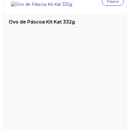
Páscoa
HALLS N 21S MENTA 21X28G
HALLS N 21S MENTA PRATA 21X28G
Ovo de Páscoa Kit Kat 332g
HALLS N 21S MENTOL 21X28G
HALLS N 21S MORANGO 21X28G
MENTOS BEATS SORTIDOS DISPLAY 18X20G
MENTOS FRUTAS STICK 16X37,5G
MENTOS GOMA DE MASCAR PURE FRESH MINT 3 CAMADA
15X8,5G
MENTOS GOMA DE MASCAR PURE FRESH SPEARMINT 3
CAMADAS 15X8,5G
MENTOS GOMA DE MASCAR PURE FRUIT 3 CAMADAS 15X8,5G
MENTOS GOMA DE MASCAR PURE FRUIT MELANCIA 3 CAMADAS
15X8,5G