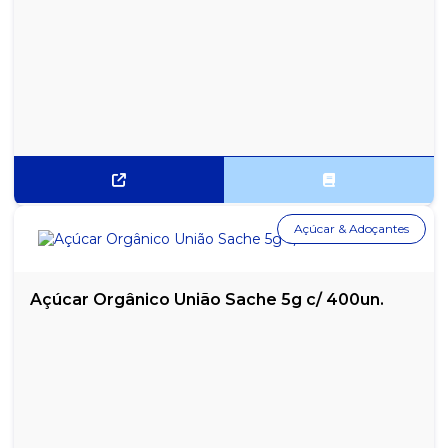
DROPS EUCALIPTO FREEGELLS MENTOL DISPLAY C/ 12UN
DROPS MARACUJÁ C/ CHOCOLATE FREEGELLS MENTOL DISPLAY
C/ 12UN
DROPS MENTA COM CHOCOLATE FREEGELLS DISPLAY C/12UN
DROPS MENTA FREEGELLS MENTOL DISPLAY C/ 12UN
DROPS MORANGO AZEDINHO DISPLAY C/ 12 UN
Açúcar & Adoçantes
DROPS UVA AZEDINHO DISPLAY C/ 12 UN
FLIPTOP MENTOS PURE FRESH MINT DISPLAY 12X10,5G
Açúcar Orgânico União Sache 5g c/ 400un.
FLIPTOP MENTOS PURE FRESH WINTERGREEN DISPLAY
12X10,5G
FRUITTELLA FRAMBOESA C/ VITAMINA C 16X40G
FRUITTELLA SWIRL CARAMELO 15X41G