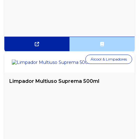
CORRETIVO LÍQUIDO FABER CASTELL
CORRETIVO LÍQUIDO KAZ 10ML 2 EM 1
CORRETIVO LÍQUIDO RADEX
DUCHA CORONA GORDUCHA 220V
DUREPOXI 100G
Álcool & Limpadores
ELÁSTICO LÁTEX N°18 MAMUTH - PACOTE COM 500G
ESGUICHO ALTA PRESSÃO 2 BICOS GARDEN
Limpador Multiuso Suprema 500ml
ESPIRAL ENCADERNAÇÃO PRETO 17MM PARA 100 FOLHAS - PCT
COM 100
ESPIRAL ENCADERNAÇÃO PRETO 9MM PARA 50 FOLHAS -
PACOTE COM 100
ESPIRAL ENCADERNAÇÃO TRANSPARENTE 17MM PARA 100
FOLHAS - PCT 100
ESPIRAL ENCADERNAÇÃO TRANSPARENTE 9MM PARA 50