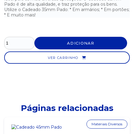
UNIDADES
Pado é de alta qualidade, e traz proteção para os bens.
Utilize o Cadeado 35mm Pado: * Em armários; * Em portões;
* E muito mais!
BEXIGA TRADICIONAL VERMELHA N°9 MAC BALLOON - PCT. COM
50
BORRACHA BRANCA N°40 KAZ
ADICIONAR
BORRACHA COM CAPA PLÁSTICA KAZ
BORRACHA PLASTICA BRANCA TR BIG MERCUR
VER CARRINHO
BORRACHA PLÁSTICA BRANCA TR BIG MERCUR
CADEADO 25MM PADO
CADEADO 35MM PADO
Páginas relacionadas
CADEADO 45MM PADO
CADEADO 60MM PADO
Materiais Diversos
CALCULADORA DE MESA ELGIN COM BOBINA MA5111