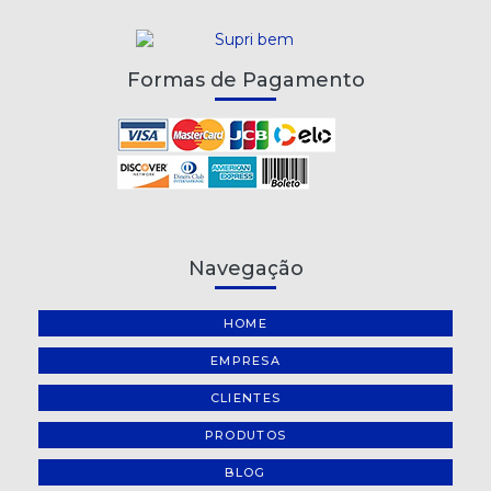
REGADOR PLÁSTICO 5 LITROS METASUL
RÉGUA DE ACRÍLICO KAZ 30CM
Formas de Pagamento
SACO PLÁSTICO 4 FUROS - 50 UNIDADES
SUPORTE PARA MANGUEIRA FERRO GIRATÓRIO
TESOURA COM CABO EMBORRACHADO 21,5CM KAZ
TESOURA CORT FÁCIL MUNDIAL
Navegação
TESOURA INFANTIL SEM PONTA COM CABO EMBORRACHADO
KAZ
HOME
TESOURA MULTI-USO 19,5CM KAZ
EMPRESA
CLIENTES
PRODUTOS
BLOG