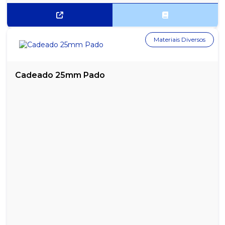
COLA BASTÃO KAZ 10G
Materiais Diversos
COLA BASTÃO KAZ 21G
COLA BASTÃO PRITT 20G
Cadeado 25mm Pado
COLA EM BASTÃO PRITT 10G
COLA LAVÁVEL TENAZ 35G
COLA ULTRA BOND 20G
CORNETA DA COPA 10.5X6.0 VERDE/AMARELO
CORNETA DA COPA 25.5X13.5 VERDE/AMARELO
CORNETA DA COPA 29CM VERDE/AMARELO
CORNETA DA COPA 57.5X13.5 VERDE/AMARELO