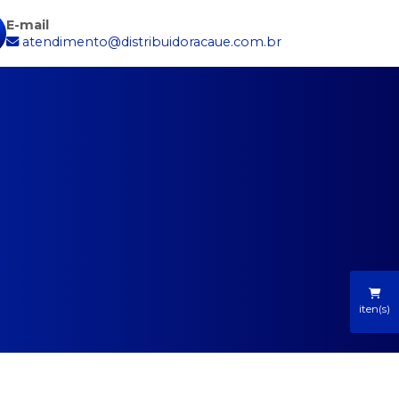
E-mail
atendimento@distribuidoracaue.com.br
iten(s)