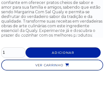
confiante em oferecer pratos cheios de sabor e
amor para sua família e amigos, sabendo que estão
sendo Margarina Com Sal Qualy e permita-se
desfrutar do verdadeiro sabor da tradição e da
qualidade. Transforme suas receitas em verdadeiras
obras de arte culinárias com este ingrediente
LEITE
LEITE
essencial da Qualy. Experimente já e descubra o
LEITE
LEITE
LEITE
NAN
NAN
prazer de cozinhar com os melhores produtos!
ITE
NAN
NAN
NAN
PRO
PRO
AN
COMFOR
PRO 2
SOY
S
1
1
FOR
2 LATA
LATA
LATA
LATA
LATA
ATA
800G -
800G -
800G -
400G
800G
G -
A
A
A
- DE
- DE
ADICIONAR
0 AO
PARTIR
PARTIR
PARTIR
0 AO
0 AO
MÊS
DO 6°
DO 6°
DO 6°
6°
6°
MÊS
MÊS
MÊS
MÊS
MÊS
VER CARRINHO