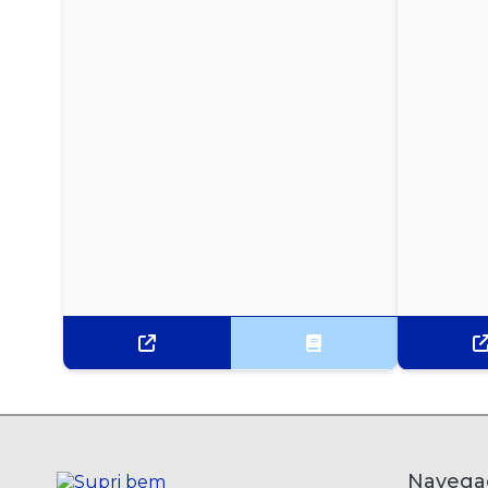
MANTEIGA AVIAÇÃO COM SAL 500G
MANTEIGA AVIAÇÃO SEM SAL 200G
MANTEIGA COM SAL PRESIDENT BLISTER COM
192 UNIDADES
MANTEIGA CREMOSA AMÉLIA COM SAL 500G
MANTEIGA SEM SAL PRESIDENT BLISTER COM
192 UNIDADES
MANTEIGA VIGOR COM SAL SACHÊ - CAIXA COM
192 UNIDADES
MARGARINA COM SAL DELÍCIA 500G
MARGARINA COM SAL DORIANA 500G
Navega