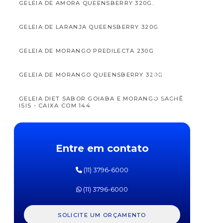
GELEIA DE AMORA QUEENSBERRY 320G.
GELEIA DE LARANJA QUEENSBERRY 320G
GELEIA DE MORANGO PREDILECTA 230G
APTAMIL
APTAM
FÓRMULA
FÓRM
GELEIA DE MORANGO QUEENSBERRY 320G
INFANTIL
INFAN
PRÓ
PR
EXPERT
EXPE
GELEIA DIET SABOR GOIABA E MORANGO SACHÊ
SL
SOJA
ISIS - CAIXA COM 144
DANONE
DANO
800G
800
GELEIA MORANGO/GOIABA SACHÊ BOM SABOR -
CAIXA COM 144 UNIDADES
Entre em contato
GELEIA MORANGO/UVA SACHÊ BOM SABOR -
CAIXA COM 144 UNIDADES
(11) 3796-6000
(11) 3796-6000
GELEIA SABORES SORTIDOS SACHÊ ISIS - CAIXA
COM 144 UNIDADES
SOLICITE UM ORÇAMENTO
MAIONESE ARRIFANA SACHÊ - CAIXA COM 175