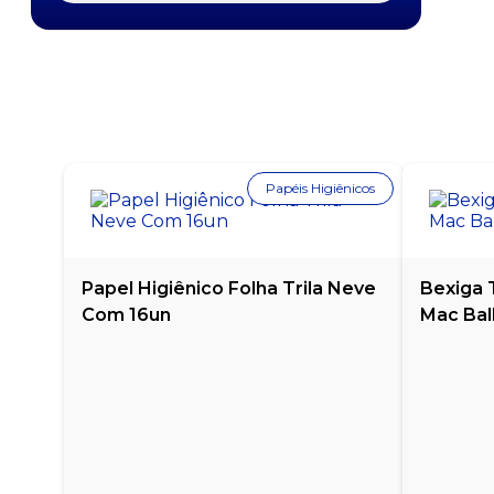
UNIDADES
MAIONESE HEINZ SACHÊ - CAIXA COM 192
UNIDADES
MAIONESE HELLMANNS 3KG
MAIONESE HELLMANNS 500G
Papéis Higiênicos
MAIONESE HELLMANNS SACHÊ - CAIXA COM 168
UNIDADES
Papel Higiênico Folha Trila Neve
Bexiga T
MAIONESE LIGHT HELLMANNS 500G
Com 16un
Mac Bal
MAIONESE LIZA 450G
MAIONESE VIGOR 3KG
MANTEIGA AVIAÇÃO COM SAL 200G