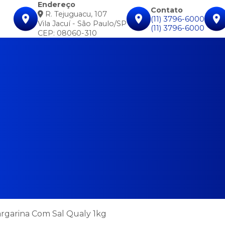
Endereço
Contato
R. Tejuguacu, 107
(11) 3796-6000
Vila Jacuí - São Paulo/SP
(11) 3796-6000
CEP: 08060-310
rgarina Com Sal Qualy 1kg