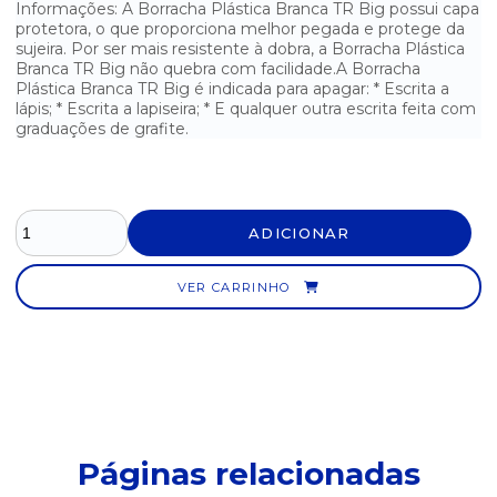
Informações: A Borracha Plástica Branca TR Big possui capa
protetora, o que proporciona melhor pegada e protege da
BEXIGA TRADICIONAL VERDE N°9 MAC BALLOON - PCT. COM 50
UNIDADES
sujeira. Por ser mais resistente à dobra, a Borracha Plástica
Branca TR Big não quebra com facilidade.A Borracha
Plástica Branca TR Big é indicada para apagar: * Escrita a
BEXIGA TRADICIONAL VERMELHA N°9 MAC BALLOON - PCT. COM
50
lápis; * Escrita a lapiseira; * E qualquer outra escrita feita com
graduações de grafite.
BORRACHA BRANCA N°40 KAZ
BORRACHA COM CAPA PLÁSTICA KAZ
ADICIONAR
BORRACHA PLASTICA BRANCA TR BIG MERCUR
BORRACHA PLÁSTICA BRANCA TR BIG MERCUR
VER CARRINHO
CADEADO 25MM PADO
CADEADO 35MM PADO
CADEADO 45MM PADO
Páginas relacionadas
CADEADO 60MM PADO