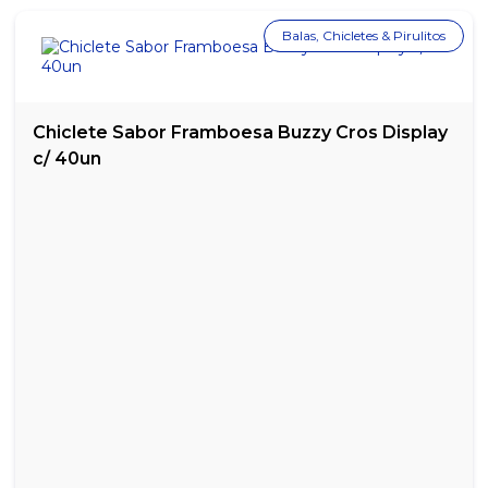
CALCULADORA DE MESA ELGIN COM BOBINA MA5111
Balas, Chicletes & Pirulitos
CALCULADORA DE MESA MOURE JAR 8 DÍGITOS
CALCULADORA ELETRONIC KK-2201
Chiclete Sabor Framboesa Buzzy Cros Display
CAPA ENCADERNAÇÃO A4 FUMÊ - PACOTE COM 50 UNIDADES
c/ 40un
CAPA PARA ENCADERNAÇÃO A4 TRANSPARENTE - PACOTE COM
50 UNIDADES
CLIPS N° 0 KAZ - CAIXA COM 100 UN
CLIPS N° 1/0 KAZ - CAIXA COM 100 UN
CLIPS N° 2/0 KAZ - CAIXA COM 100UN
CLIPS N° 3/0 KAZ - CAIXA COM 50UN
CLIPS N° 4/0 KAZ - CAIXA COM 400UN
CLIPS N° 6/0 KAZ - CAIXA COM 25UN