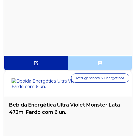
CORRETIVO LÍQUIDO FABER CASTELL
CORRETIVO LÍQUIDO KAZ 10ML 2 EM 1
CORRETIVO LÍQUIDO RADEX
DUCHA CORONA GORDUCHA 220V
DUREPOXI 100G
ELÁSTICO LÁTEX N°18 MAMUTH - PACOTE COM 500G
Refrigerantes & Energéticos
ESGUICHO ALTA PRESSÃO 2 BICOS GARDEN
ESPIRAL ENCADERNAÇÃO PRETO 17MM PARA 100 FOLHAS - PCT
COM 100
Bebida Energética Ultra Violet Monster Lata
473ml Fardo com 6 un.
ESPIRAL ENCADERNAÇÃO PRETO 9MM PARA 50 FOLHAS -
PACOTE COM 100
ESPIRAL ENCADERNAÇÃO TRANSPARENTE 17MM PARA 100
FOLHAS - PCT 100