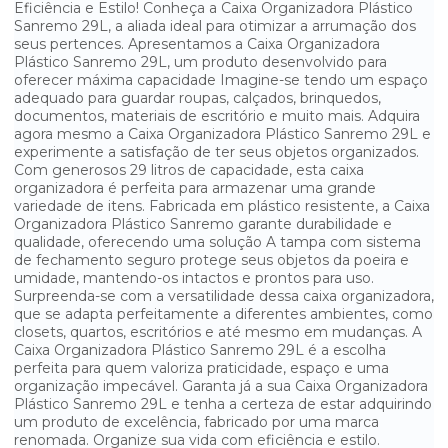
Eficiência e Estilo! Conheça a Caixa Organizadora Plástico
Sanremo 29L, a aliada ideal para otimizar a arrumação dos
PORTA LAPIS COM LEMBRETES 750 FOLHAS CRISTAL ACRIMET
seus pertences. Apresentamos a Caixa Organizadora
Plástico Sanremo 29L, um produto desenvolvido para
PORTA LÁPIS/ CLIPS/ LEMBRETE ACRÍLICO ACRINIL
oferecer máxima capacidade Imagine-se tendo um espaço
adequado para guardar roupas, calçados, brinquedos,
documentos, materiais de escritório e muito mais. Adquira
PORTA REVISTA PRETO DELLOCOLLOR
agora mesmo a Caixa Organizadora Plástico Sanremo 29L e
experimente a satisfação de ter seus objetos organizados.
PRANCHETA ACRÍLICA NOVACRIL
Com generosos 29 litros de capacidade, esta caixa
organizadora é perfeita para armazenar uma grande
PRANCHETA EUCATEX COM PEGADOR PLÁSTICO KAZ
variedade de itens. Fabricada em plástico resistente, a Caixa
Organizadora Plástico Sanremo garante durabilidade e
qualidade, oferecendo uma solução A tampa com sistema
de fechamento seguro protege seus objetos da poeira e
umidade, mantendo-os intactos e prontos para uso.
Surpreenda-se com a versatilidade dessa caixa organizadora,
que se adapta perfeitamente a diferentes ambientes, como
closets, quartos, escritórios e até mesmo em mudanças. A
Caixa Organizadora Plástico Sanremo 29L é a escolha
perfeita para quem valoriza praticidade, espaço e uma
organização impecável. Garanta já a sua Caixa Organizadora
Plástico Sanremo 29L e tenha a certeza de estar adquirindo
um produto de excelência, fabricado por uma marca
renomada. Organize sua vida com eficiência e estilo.