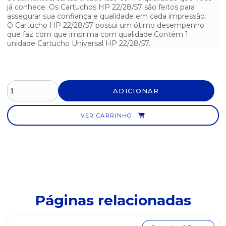
já conhece. Os Cartuchos HP 22/28/57 são feitos para
assegurar sua confiança e qualidade em cada impressão.
CARTUCHO HP 901 COLORIDO ORIGINAL
O Cartucho HP 22/28/57 possui um ótimo desempenho
que faz com que imprima com qualidade.Contém 1
CARTUCHO HP 901XL COMPATÍVEL PRETO
unidade Cartucho Universal HP 22/28/57.
CARTUCHO HP 93 COLORIDO ORIGINAL
CARTUCHO TONER BROTHER 1060 COMPATÍVEL
ADICIONAR
CARTUCHO TONER COMPATÍVEL CE310 CF350 AMARELO
VER CARRINHO
CARTUCHO TONER COMPATÍVEL CE310 CF350 CIANO
CARTUCHO TONER COMPATÍVEL CE310 CF350 MAGENTA
CARTUCHO TONER COMPATÍVEL CE310 CF350 PRETO
CARTUCHO TONER COMPATÍVEL D101/111 (2165-SCX 3405)
Páginas relacionadas
CARTUCHO TONER COMPATÍVEL D104 (1660-1665-3200)
CARTUCHO TONER COMPATÍVEL HP 283A