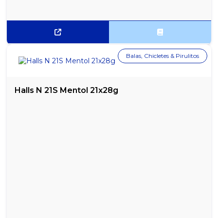
REFIL DE TINTA EPSON T544 PRETO ORIGINAL
REFIL HP (GT53) ANTIGO GT51 PRETO COMPATÍVEL - 90ML
Balas, Chicletes & Pirulitos
REFIL TINTA COMPATÍVEL CANON BLACK GL-190 70ML
REFIL TINTA COMPATÍVEL EPSON T664 AMARELO - 70ML
Halls N 21S Mentol 21x28g
REFIL TINTA COMPATÍVEL EPSON T664 AZUL - 70ML
REFIL TINTA COMPATÍVEL EPSON T664 PRETO - 70ML
REFIL TINTA COMPATÍVEL EPSON T664 VERMELHO - 70ML