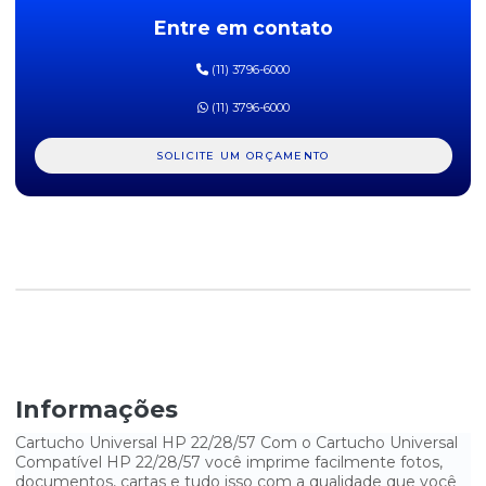
Entre em contato
CARTUCHO HP 60XL COMPATÍVEL COLORIDO
(11) 3796-6000
CARTUCHO HP 60XL COMPATÍVEL PRETO
(11) 3796-6000
CARTUCHO HP 662 COLORIDO ORIGINAL
SOLICITE UM ORÇAMENTO
CARTUCHO HP 662 PRETO ORIGINAL
CARTUCHO HP 662XL COLORIDO ORIGINAL
CARTUCHO HP 662XL PRETO ORIGINAL
CARTUCHO HP 664 COLORIDO ORIGINAL
CARTUCHO HP 664 PRETO ORIGINAL
CARTUCHO HP 664XL COLORIDO ORIGINAL
Informações
CARTUCHO HP 664XL PRETO ORIGINAL
Cartucho Universal HP 22/28/57 Com o Cartucho Universal
Compatível HP 22/28/57 você imprime facilmente fotos,
documentos, cartas e tudo isso com a qualidade que você
CARTUCHO HP 74 PRETO ORIGINAL