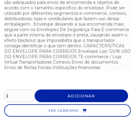
são adequados para envio de encomenda e objetos de
acordo com o tamanho especifico do envelope. Pode ser
ENVELOPE DE SEGURANÇA TRANSPARENTE PARA E-COMMERCE
11X12
utilizado por diferentes segmentos e-commerce, correios,
distribuidoras, lojas e vestibulares que fazem uso dessa
ENVELOPE DE SEGURANÇA TRANSPARENTE PARA E-COMMERCE
embalagem . Envelope deixando a sua encomenda mais
13X15
segura com os Envelopes De Segurança Para E-commerce
que a parte interna do envelope é preta, causando assim o
ENVELOPE DE SEGURANÇA TRANSPARENTE PARA E-COMMERCE
efeito blackout que impossibilita que o transportador
17X13
consiga identificar o que tem dentro. CARACTERÍSTICAS
DO ENVELOPE PARA CORREIOS Envelope Liso 12x18 USO
ENVELOPE DE SEGURANÇA TRANSPARENTE PARA E-COMMERCE
DO ENVELOPE PARA CORREIOS ?E-commerce / Loja
18X23
Virtual Transportadoras Correios Envio de documentos
Envio de Notas Fiscais Instituições financeiras
SACO ADESIVADO TRANSPARENTE COM FURO Nº 1 6CMX7CM
SACO ADESIVADO TRANSPARENTE COM FURO Nº 14 10CMX10CM
SACO ADESIVADO TRANSPARENTE COM FURO Nº10 5CMX5CM
ADICIONAR
SACO ADESIVADO TRANSPARENTE COM FURO Nº10 5CMX5CM+
VER CARRINHO
3CM ABA
SACO ADESIVADO TRANSPARENTE COM FURO Nº2 6CMX12CM
SACO ADESIVADO TRANSPARENTE COM FURO Nº6 6CMX12XM