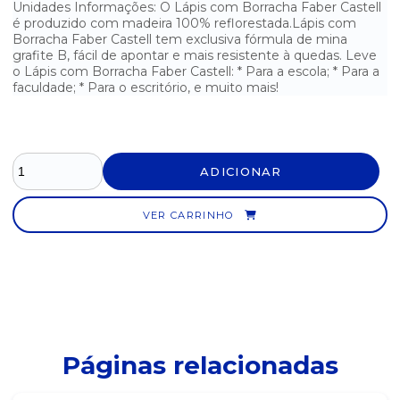
Unidades Informações: O Lápis com Borracha Faber Castell
PINCEL PARA QUADRO BRANCO KAZ - AZUL
é produzido com madeira 100% reflorestada.Lápis com
Borracha Faber Castell tem exclusiva fórmula de mina
PINCEL PARA QUADRO BRANCO KAZ - PRETO
grafite B, fácil de apontar e mais resistente à quedas. Leve
o Lápis com Borracha Faber Castell: * Para a escola; * Para a
faculdade; * Para o escritório, e muito mais!
PINCEL PARA QUADRO BRANCO KAZ - VERMELHO
ADICIONAR
VER CARRINHO
Páginas relacionadas