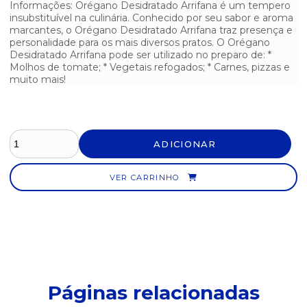
Informações: Orégano Desidratado Arrifana é um tempero
insubstituível na culinária. Conhecido por seu sabor e aroma
PIMENTA DO REINO ARRIFANA - 20G
marcantes, o Orégano Desidratado Arrifana traz presença e
personalidade para os mais diversos pratos. O Orégano
PIMENTA TRADICIONAL ARRIFANA - 150ML
Desidratado Arrifana pode ser utilizado no preparo de: *
Molhos de tomate; * Vegetais refogados; * Carnes, pizzas e
TEMPERO COMPLETO ARRIFANA - 270G
muito mais!
TEMPERO COMPLETO DUSUL - 290G
TEMPERO KNORR IDEAL PARA ARROZ - 48G
ADICIONAR
TEMPERO KNORR IDEAL PARA FEIJÃO - 48G
VER CARRINHO
TEMPERO SAZÓN VERMELHO PROFISSIONAL - 900G
Páginas relacionadas