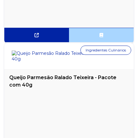
SACOLA BRANCA LEITOSA PACOTE COM 5KG 45X60
SACOLA BRANCA LEITOSA PACOTE COM 5KG 60X80
SACOLA COLORIDA AMARELA PACOTE 5 KG 30X40
SACOLA COLORIDA AMARELA PACOTE 5 KG 40X50
Ingredientes Culinários
SACOLA COLORIDA AMARELA PACOTE 5 KG 45X60
SACOLA COLORIDA AMARELA PACOTE 5 KG 50X70
Queijo Parmesão Ralado Teixeira - Pacote
com 40g
SACOLA COLORIDA AMARELA PACOTE 5 KG 60X80
SACOLA COLORIDA AZUL PACOTE 5 KG 30X40
SACOLA COLORIDA AZUL PACOTE 5 KG 40X50
SACOLA COLORIDA AZUL PACOTE 5 KG 45X60
SACOLA COLORIDA AZUL PACOTE 5 KG 50X70