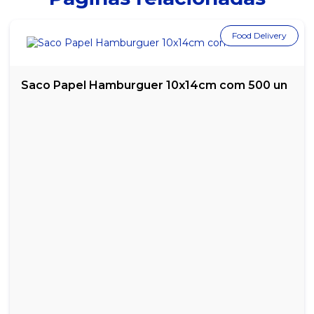
SACOLA BOCA DE PALHAÇO PRETA 5 KG 45X60
Food Delivery
SACOLA BOCA DE PALHAÇO PRETA 5 KG 50X70
SACOLA BOCA DE PALHAÇO VERMELHA 5 KG 20X30
Saco Papel Hamburguer 10x14cm com 500 un
SACOLA BOCA DE PALHAÇO VERMELHA 5 KG 25X35
SACOLA BOCA DE PALHAÇO VERMELHA 5 KG 30X40
SACOLA BOCA DE PALHAÇO VERMELHA 5 KG 35X45
SACOLA BOCA DE PALHAÇO VERMELHA 5 KG 40X50
SACOLA BOCA DE PALHAÇO VERMELHA 5 KG 45X60
SACOLA BOCA DE PALHAÇO VERMELHA 5 KG 60X70
SACOLA BRANCA LEITOSA PACOTE COM 5KG 30X40
SACOLA BRANCA LEITOSA PACOTE COM 5KG 40X50