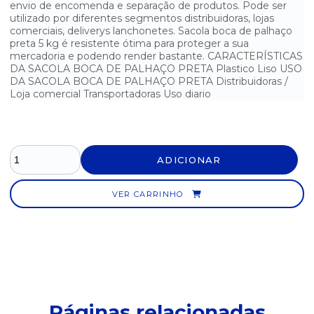
envio de encomenda e separação de produtos. Pode ser
utilizado por diferentes segmentos distribuidoras, lojas
SACOLA BOCA DE PALHAÇO LARANJA 5 KG 25X35
comerciais, deliverys lanchonetes. Sacola boca de palhaço
preta 5 kg é resistente ótima para proteger a sua
SACOLA BOCA DE PALHAÇO LARANJA 5 KG 30X40
mercadoria e podendo render bastante. CARACTERÍSTICAS
DA SACOLA BOCA DE PALHAÇO PRETA Plastico Liso USO
SACOLA BOCA DE PALHAÇO LARANJA 5 KG 35X45
DA SACOLA BOCA DE PALHAÇO PRETA Distribuidoras /
Loja comercial Transportadoras Uso diario
SACOLA BOCA DE PALHAÇO LARANJA 5 KG 40X50
SACOLA BOCA DE PALHAÇO LARANJA 5 KG 45X60
ADICIONAR
SACOLA BOCA DE PALHAÇO LARANJA 5 KG 50X70
SACOLA BOCA DE PALHAÇO PRETA 5 KG 20X30
VER CARRINHO
SACOLA BOCA DE PALHAÇO PRETA 5 KG 25X35
SACOLA BOCA DE PALHAÇO PRETA 5 KG 30X40
SACOLA BOCA DE PALHAÇO PRETA 5 KG 35X45
Páginas relacionadas
SACOLA BOCA DE PALHAÇO PRETA 5 KG 40X50