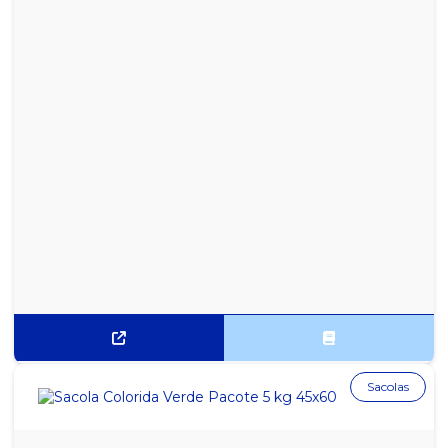
SACOLA DE PAPEL KRAFT 18X36X10 COM 100 UN
SACOLA DE PAPEL KRAFT 24X40X15 COM 100 UN
SACOLA DE PAPEL KRAFT 30X42X12 COM 100 UN
SACOLA PLÁSTICO CRISTAL 5 KG 25X35
SACOLA PRETA RECICLADA PACOTE COM 5KG 30X40
SACOLA PRETA RECICLADA PACOTE COM 5KG 40X50
SACOLA PRETA RECICLADA PACOTE COM 5KG 45X60
SACOLA PRETA RECICLADA PACOTE COM 5KG 50X70
SACOLA PRETA RECICLADA PACOTE COM 5KG 60X80
Sacolas