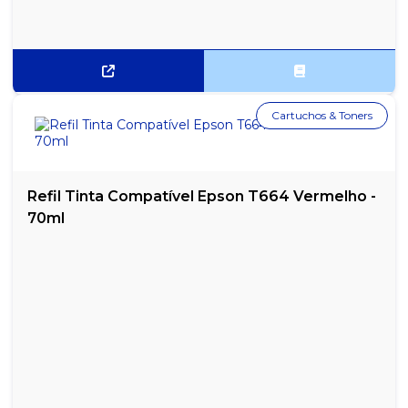
REFIL DE TINTA COMPATÍVEL EPSON T544 PRETO
REFIL DE TINTA EPSON T544 PRETO ORIGINAL
REFIL HP (GT53) ANTIGO GT51 PRETO COMPATÍVEL - 90ML
Cartuchos & Toners
REFIL TINTA COMPATÍVEL CANON BLACK GL-190 70ML
REFIL TINTA COMPATÍVEL EPSON T664 AMARELO - 70ML
Refil Tinta Compatível Epson T664 Vermelho -
REFIL TINTA COMPATÍVEL EPSON T664 AZUL - 70ML
70ml
REFIL TINTA COMPATÍVEL EPSON T664 PRETO - 70ML
REFIL TINTA COMPATÍVEL EPSON T664 VERMELHO - 70ML