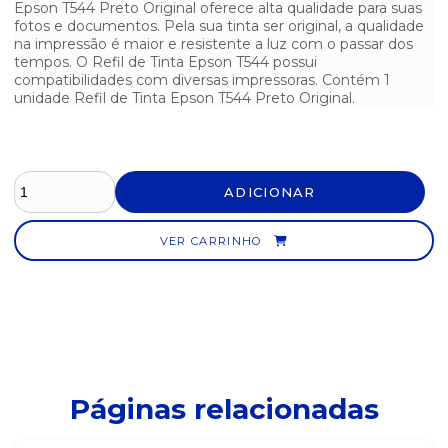
Epson T544 Preto Original oferece alta qualidade para suas
fotos e documentos. Pela sua tinta ser original, a qualidade
CARTUCHO HP 74 PRETO ORIGINAL
na impressão é maior e resistente a luz com o passar dos
tempos. O Refil de Tinta Epson T544 possui
CARTUCHO HP 901 COLORIDO ORIGINAL
compatibilidades com diversas impressoras. Contém 1
unidade Refil de Tinta Epson T544 Preto Original.
CARTUCHO HP 901XL COMPATÍVEL PRETO
CARTUCHO HP 93 COLORIDO ORIGINAL
CARTUCHO TONER BROTHER 1060 COMPATÍVEL
ADICIONAR
CARTUCHO TONER COMPATÍVEL CE310 CF350 AMARELO
VER CARRINHO
CARTUCHO TONER COMPATÍVEL CE310 CF350 CIANO
CARTUCHO TONER COMPATÍVEL CE310 CF350 MAGENTA
CARTUCHO TONER COMPATÍVEL CE310 CF350 PRETO
CARTUCHO TONER COMPATÍVEL D101/111 (2165-SCX 3405)
Páginas relacionadas
CARTUCHO TONER COMPATÍVEL D104 (1660-1665-3200)