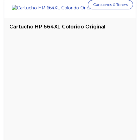
Cartuchos & Toners
CARTUCHO TONER COMPATÍVEL HP 283A
CARTUCHO TONER COMPATÍVEL HP 285/235/236A
Cartucho HP 664XL Colorido Original
CARTUCHO TONER COMPATÍVEL TN 360/300
CARTUCHO TONER COMPATÍVEL TN 720/750
CARTUCHO UNIVERSAL HP 22/28/57
CARTUCHO UNIVERSAL PRETO HP 21/27/56
CATUABA SELVAGEM COM AÇAÍ ORIGINAL 1L
REFIL DE TINTA CANON AMARELO GL-190 70ML
REFIL DE TINTA CANON CIANO GL-190 70ML
REFIL DE TINTA CANON MAGENTA GL-190 70ML
REFIL DE TINTA CANON PRETO GL-190 70ML