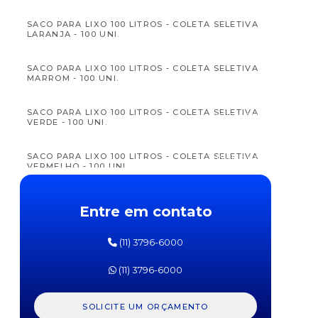
SACO PARA LIXO 100 LITROS - COLETA SELETIVA
LARANJA - 100 UNI.
SACO PARA LIXO 100 LITROS - COLETA SELETIVA
MARROM - 100 UNI.
APTAMIL
APTAM
FÓRMULA
FÓRM
SACO PARA LIXO 100 LITROS - COLETA SELETIVA
INFANTIL
INFAN
VERDE - 100 UNI.
PRÓ
PR
EXPERT
EXPE
SL
SOJA
SACO PARA LIXO 100 LITROS - COLETA SELETIVA
DANONE
DANO
VERMELHO - 100 UNI.
800G
800
SACO PARA LIXO 100 LITROS BL - COLETA
Entre em contato
SELETIVA AMARELO - 100 UNI
(11) 3796-6000
SACO PARA LIXO 100 LITROS BL - COLETA
SELETIVA AZUL - 100 UNI.
(11) 3796-6000
SACO PARA LIXO 100 LITROS BL - COLETA
SELETIVA BRANCO - 100 UNI.
SOLICITE UM ORÇAMENTO