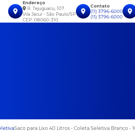
Endereço
Contato
R. Tejuguacu, 107
(11) 3796-6000
Vila Jacuí - São Paulo/SP
(11) 3796-6000
CEP: 08060-310
eletiva
Saco para Lixo 40 Litros - Coleta Seletiva Branco -