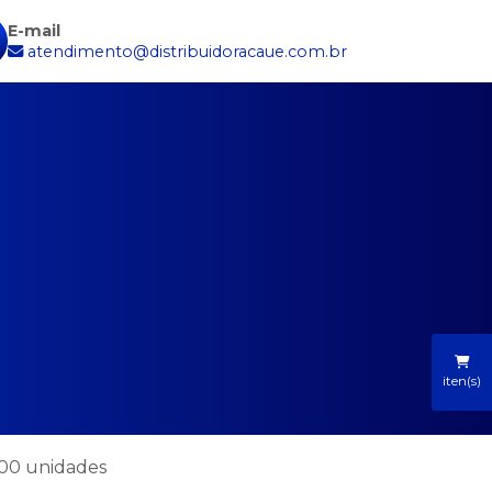
E-mail
atendimento@distribuidoracaue.com.br
iten(s)
 100 unidades