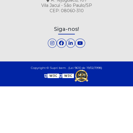
Vila Jacuí - São Paulo/SP
CEP: 08060-310
Siga-nos!
Copyright © Supri bem . (Lei 9610 de 19/02/1998)
W3C
W3C