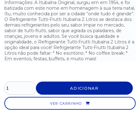
Informações: A Itubaína Original, surgiu em em 1954, e foi
batizada com este nome em homenagem à sua terra natal,
REFRIGERANTE COCA-COLA 2 LITROS - 1 UNIDADE
Itu, muito conhecida por ser a cidade “onde tudo é grande”.
O Refrigerante Tutti-Frutti Itubaína 2 Litros se destaca dos
demais refrigerantes pelo seu sabor ímpar no mercado,
REFRIGERANTE COCA-COLA ORIGINAL 1.5 L
sabor de tutti-frutti, sabor que agrada os paladares, de
crianças, jovens e adultos. Se você busca qualidade e
REFRIGERANTE COCA-COLA ORIGINAL 3 LITROS
originalidade, o Refrigerante Tutti-Frutti Itubaína 2 Litros é a
opção ideal para você! Refrigerante Tutti-Frutti Itubaína 2
REFRIGERANTE COCA-COLA ZERO 2 LITROS - 1 UNIDADE
Litros não pode faltar: * No escritório; * No coffee break; *
Em eventos, festas, buffets, e muito mais!
REFRIGERANTE COCA-COLA ZERO PET 200ML FARDO COM 12
UNIDADES
REFRIGERANTE DE COCA-COLA CAFÉ ESPRESSO 220ML - 1
UNIDADE
ADICIONAR
REFRIGERANTE DE COLA COCA-COLA 600ML - PACOTE COM 12
UNIDADES
VER CARRINHO
REFRIGERANTE DE COLA COCA-COLA ZERO 600ML - PACOTE
COM 12
REFRIGERANTE DE COLA COCA-COLA ZERO LATA 350ML -
PACOTE COM 12