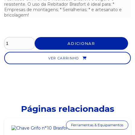
resistente. O uso da Rebitador Brasfort é ideal para: *
SERRA AÇO RÁPIDO 18T STARRETT BM
Empresas de montagens; * Serralherias; * e artesanato e
bricolagem!
TRENA EMBORRACHADA 7,5M X 25MM BRASFORT
ADICIONAR
VER CARRINHO
Páginas relacionadas
Ferramentas & Equipamentos