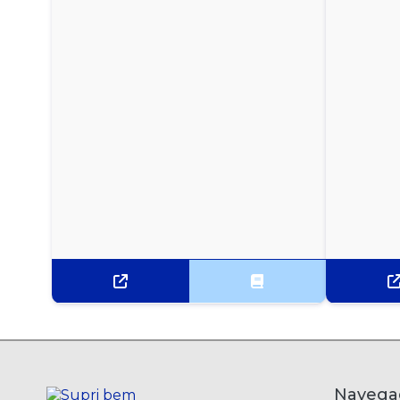
28CMX40CM 5L VABENE
SACO PARA FREEZER E MICROONDAS
33CMX40CM 7L VABENE
Navega