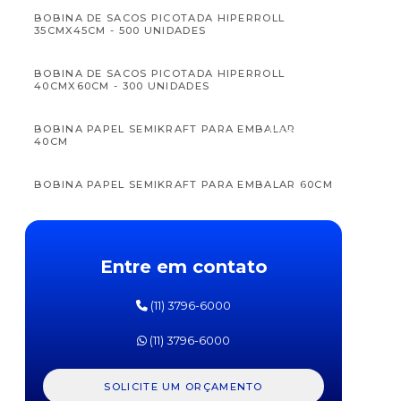
BOBINA DE SACOS PICOTADA HIPERROLL
35CMX45CM - 500 UNIDADES
BOBINA DE SACOS PICOTADA HIPERROLL
40CMX60CM - 300 UNIDADES
APTAMIL
APTAM
BOBINA PAPEL SEMIKRAFT PARA EMBALAR
FÓRMULA
FÓRM
40CM
INFANTIL
INFAN
PRÓ
PR
EXPERT
EXPE
BOBINA PAPEL SEMIKRAFT PARA EMBALAR 60CM
SL
SOJA
DANONE
DANO
800G
800
FILME STRETCH 50CM - BOBINA COM 2,5KG
(APROX. 200 METROS)
Entre em contato
FILME STRETCH INCOLOR 10CM X 200G (1 UN)
(11) 3796-6000
FILME STRETCH INCOLOR COM 10CM X 250G
(11) 3796-6000
FITA ADESIVA 48MM X 45M
SOLICITE UM ORÇAMENTO