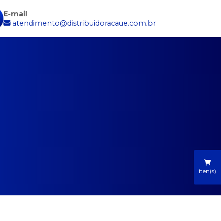
E-mail
atendimento@distribuidoracaue.com.br
iten(s)