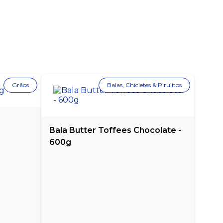
Grãos
Balas, Chicletes & Pirulitos
Bala Butter Toffees Chocolate -
600g