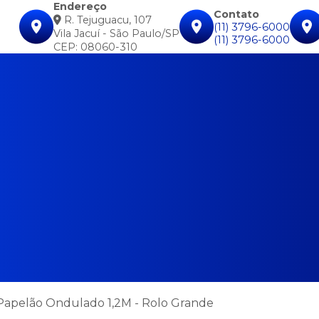
Endereço
Contato
R. Tejuguacu, 107
(11) 3796-6000
Vila Jacuí - São Paulo/SP
(11) 3796-6000
CEP: 08060-310
Papelão Ondulado 1,2M - Rolo Grande