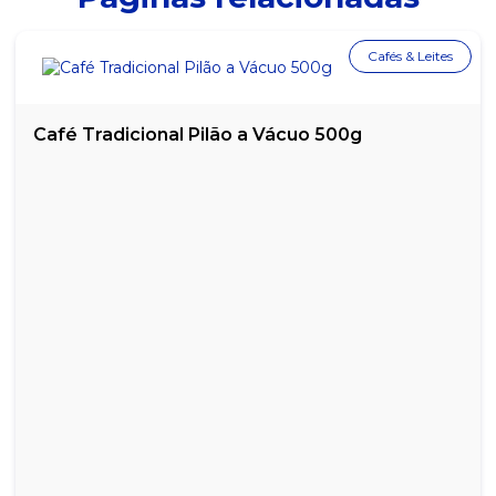
MOLHO DE TOMATE TRADICIONAL SALSARETTI - LATA COM 340G
Cafés & Leites
MOLHO DE TOMATE TRADICIONAL SALSARETTI - PACOTE COM
3,1KG
Café Tradicional Pilão a Vácuo 500g
MOLHO DE TOMATE TRADICIONAL SALSARETTI - SACHÊ COM
300G
MOLHO INGLÊS ARRIFANA - EMBALAGEM COM 150ML
MOLHO INGLÊS ARRIFANA - GARRAFA COM 1 LITRO
MOLHO PARA SALADA MOSTARDA & MEL MASTERFOODS - 234ML
MOLHO PARA SALADA ROSÉ ARRIFANA - 240ML
MOLHO SABOR LIMÃO ARRIFANA - 150ML
MOLHO SHOYO SAKURA - 1 LITRO
MOLHO SHOYU ARRIFANA - COM 150ML