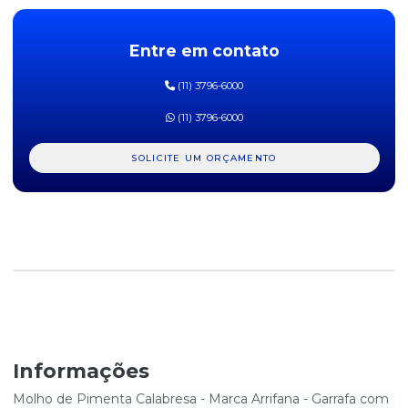
KETCHUP HELLMANNS SACHÊ - CAIXA COM 182 UNIDADES
Entre em contato
KETCHUP QUERO 400G
(11) 3796-6000
MOLHO BARBECUE ARRIFANA - COM 200G
(11) 3796-6000
MOLHO BARBECUE ARRIFANA - GARRAFA COM 1 KG
SOLICITE UM ORÇAMENTO
MOLHO BARBECUE ARRIFANA SACHÊ - CAIXA COM 175
UNIDADES
MOLHO DE ALHO ARRIFANA - 150ML
MOLHO DE ALHO ARRIFANA - GARRAFA COM 1 LITRO
MOLHO DE PIMENTA ARRIFANA - GARRAFA COM 1 LITRO
MOLHO DE PIMENTA ARRIFANA SACHÊ - CAIXA COM 175
UNIDADES
Informações
MOLHO DE PIMENTA CALABRESA ARRIFANA - GARRAFA COM 1
LITRO
Molho de Pimenta Calabresa - Marca Arrifana - Garrafa com