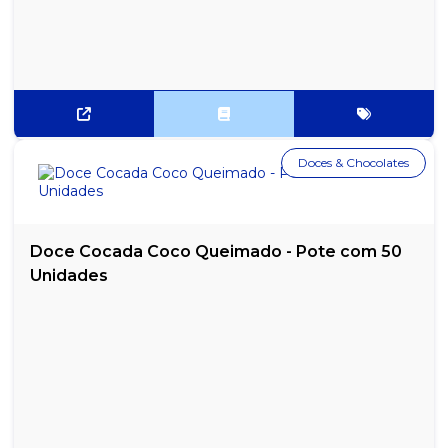
MOLHO SHOYU ARRIFANA - GARRAFA COM 1010ML
MOLHO SHOYU SAKURA - 150ML
MORTADELA DEFUMADA SEARA - APROXIMADAMENTE 4 KG
MOSTARDA ARRIFANA - 3,5 KG
Doces & Chocolates
MOSTARDA ARRIFANA - 900G
MOSTARDA ARRIFANA SACHÊ - CAIXA COM 175 UNIDADES
Doce Cocada Coco Queimado - Pote com 50
MOSTARDA HEINZ SACHÊ - CAIXA COM 192 UNIDADES
Unidades
MOSTARDA QUERO - EMBALAGEM COM 190G
MOSTARDA TRADICIONAL HELLMANNS 170G
POLPA DE TOMATE CICA 520G