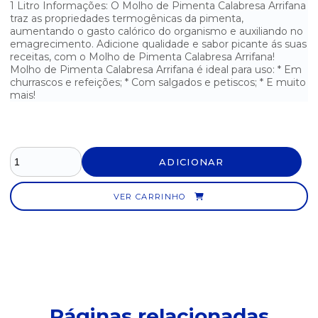
1 Litro Informações: O Molho de Pimenta Calabresa Arrifana
MOLHO DE PIMENTA CEPERA SACHÊ - CAIXA COM 175
traz as propriedades termogênicas da pimenta,
UNIDADES
aumentando o gasto calórico do organismo e auxiliando no
emagrecimento. Adicione qualidade e sabor picante ás suas
MOLHO DE PIMENTA TABASCO - 60ML
receitas, com o Molho de Pimenta Calabresa Arrifana!
Molho de Pimenta Calabresa Arrifana é ideal para uso: * Em
MOLHO DE SALADA CASEIRO HELLMANNS
churrascos e refeições; * Com salgados e petiscos; * E muito
mais!
MOLHO DE SALADA ITALIANO ARRIFANA
MOLHO DE SALADA ITALIANO SACHÊ ISIS - CAIXA COM 180
UNIDADES
ADICIONAR
MOLHO DE SALADA PARMESÃO ARRIFANA
VER CARRINHO
MOLHO DE TOMATE FUGINI - PACOTE COM 300G
MOLHO DE TOMATE QUERO 300G
MOLHO DE TOMATE TRADICIONAL FUGINI - PACOTE COM 1,7KG
MOLHO DE TOMATE TRADICIONAL POMAROLA - LATA COM 3,1KG
Páginas relacionadas
MOLHO DE TOMATE TRADICIONAL POMAROLA - LATA COM 340G