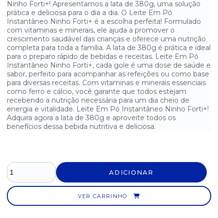
Ninho Forti+! Apresentamos a lata de 380g, uma solução
prática e deliciosa para o dia a dia. O Leite Em Pó
CAFÉ TRADICIONAL MELITTA A VÁCUO 500G
Instantâneo Ninho Forti+ é a escolha perfeita! Formulado
com vitaminas e minerais, ele ajuda a promover o
CAFÉ TRADICIONAL PILÃO A VÁCUO 500G
crescimento saudável das crianças e oferece uma nutrição
completa para toda a família. A lata de 380g é prática e ideal
para o preparo rápido de bebidas e receitas. Leite Em Pó
CAFÉ TRADICIONAL PILÃO A VÁCUO 500G
Instantâneo Ninho Forti+, cada gole é uma dose de saúde e
sabor, perfeito para acompanhar as refeições ou como base
CAFÉ TRADICIONAL PILÃO ALMOFADA 500G
para diversas receitas. Com vitaminas e minerais essenciais
como ferro e cálcio, você garante que todos estejam
CAFÉ TRADICIONAL SELETO ALMOFADA 500G
recebendo a nutrição necessária para um dia cheio de
energia e vitalidade. Leite Em Pó Instantâneo Ninho Forti+!
Adquira agora a lata de 380g e aproveite todos os
CAP.CAFÉ+CHOCOLATE ITALLE P/ D.GUSTO C/10 UN
benefícios dessa bebida nutritiva e deliciosa.
CAP.MILÃO ITALLE P/ NESPRESSO C/10 UN
CAP.NAPOLI ITALLE P/ D.GUSTO C/10 UN
ADICIONAR
CAPPUCCINO SOLÚVEL EM SACHÊ 3 CORAÇÕES C/ 10UN 20G
VER CARRINHO
CAPPUCCINO TRADICIONAL MELITTA 200G
CAPSULA CACAU ITALLE P/ NESPRESSO C/10 UN