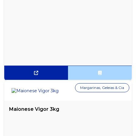
CÁPSULA NESCAU DOLCE GUSTO NESCAFÉ - CAIXA COM 10
UNIDADES
CAPSULA ROMA ITALLE P/ DOLCE GUSTO C/10 UN
CAPSULA TURIM ITALLE P/ DOLCE GUSTO C/10 UN
CAPSULA TURIM ITALLE P/ NESPRESSO C/10 UN
CAPSULA VENEZA ITALLE P/ D.GUSTO C/10 UN
CAPSULA VENEZA ITALLE P/ NESPRESSO C/10 UN
CÁPSULAS 3 CORAÇÕES CAFÉ COM LEITE - CAIXA COM 10
Margarinas, Geleias & Cia
UNIDADES
CÁPSULAS 3 CORAÇÕES CAFÉ FILTRADO - CAIXA COM 10
UNIDADES
Maionese Vigor 3kg
CÁPSULAS 3 CORAÇÕES CHOCOLATTO - CAIXA COM 10 UNIDADES
CÁPSULAS 3 CORAÇÕES ESPRESSO AMENO - CAIXA COM 10
UNIDADES