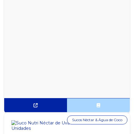
CÁPSULAS 3 CORAÇÕES ESPRESSO PLENO - CAIXA COM 10
UNIDADES
CÁPSULAS 3 CORAÇÕES ESPRESSO SUPREMO - CAIXA COM 10
UNIDADES
CÁPSULAS 3 CORAÇÕES ESPRESSO VIBRANTE - CAIXA COM 10
UNIDADES
CÁPSULAS BLONDE ESPRESSO ROAST STARBUCKS NESPRESSO
CX. C/ 10UN
CÁPSULAS CAFFÈ VERONA STARBUCKS NESPRESSO CX. C/ 10UN
CÁPSULAS COLOMBIA STARBUCKS NESPRESSO CX. C/ 10UN
CÁPSULAS DE CHÁ MATE LEÃO C/ 10 UN. - COMPATÍVEIS
NESPRESSO
CÁPSULAS DOLCE GUSTO CAFÉ AU LAIT - CAIXA COM 10
UNIDADES
Sucos Néctar & Água de Coco
CÁPSULAS DOLCE GUSTO CHOCCOCINO - CAIXA COM 10
UNIDADES