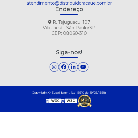
atendimento@distribuidoracaue.com.br
Endereço
R. Tejuguacu, 107
Vila Jacuí - São Paulo/SP
CEP: 08060-310
Siga-nos!
Copyright © Supri bem . (Lei 9610 de 19/02/1998)
W3C
W3C