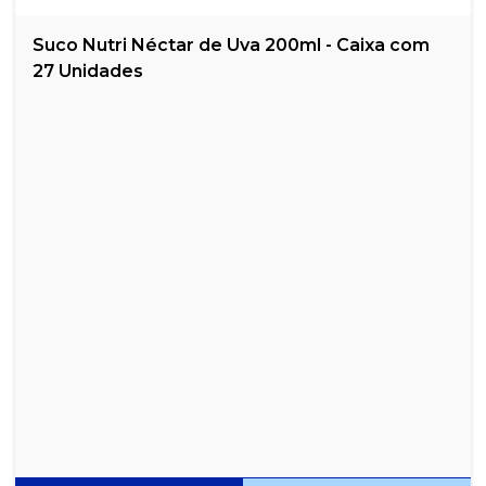
CÁPSULAS DOLCE GUSTO ESPRESSO - CAIXA COM 10 UNIDADES
Suco Nutri Néctar de Uva 200ml - Caixa com
27 Unidades
CÁPSULAS DOLCE GUSTO ESPRESSO INTENSO- CAIXA COM 10
UNIDADES
CÁPSULAS DOLCE GUSTO LUNGO - CAIXA COM 10 UNIDADES
CÁPSULAS DOLCE GUSTO RISTRETTO ARDENZA - CAIXA COM 10
UNIDADES
CÁPSULAS HOUSE BLEND LUNGO STARBUCKS NESPRESSO C/
10UN
CÁPSULAS PIKE PLACE ROAST, LUNGO STARBUCKS NESPRESSO
C/ 10UN
CAPSULAS ROMA ITALLE P/ NESPRESSO C/10 UN
CÁPSULAS STARBUCKS DOLCE G. B. ESPRESSO ROAST - CX C/12
CÁPSULAS
CÁPSULAS STARBUCKS DOLCE GUSTO CAPPUCCINO - CAIXA C/
12 CÁPSULAS