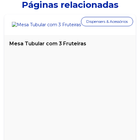
Páginas relacionadas
DOCE DE AMENDOIM PÉ DE MOLEQUE EMBRULHADO YOKI -
POTE COM 50
DOCE DE LEITE FRIMESA - POTE COM 4,8KG
Dispensers & Acessórios
DOCE DE LEITE MOÇA NESTLÉ - LATA COM 2,54KG
Mesa Tubular com 3 Fruteiras
DOCE MARIA MOLE - CAIXA COM 50 UNIDADES
DOCE PAÇOCA EMBRULHADA YOKI - POTE COM 1,100 KG
DOCE PINGO DE LEITE JAZAM - POTE COM 50 UNIDADES
DOCE TETA DE NEGA BEL - CAIXA COM 50 UNIDADES
GOIABADA XAVANTE - POTE COM 300G
GOIABADA XAVANTE - POTE COM 600G
PAÇOQUITA QUADRADA SANTA HELENA 1KG COM 50 UN DE 20G
SUSPIRO KE-DELÍCIA - PACOTE COM 1KG