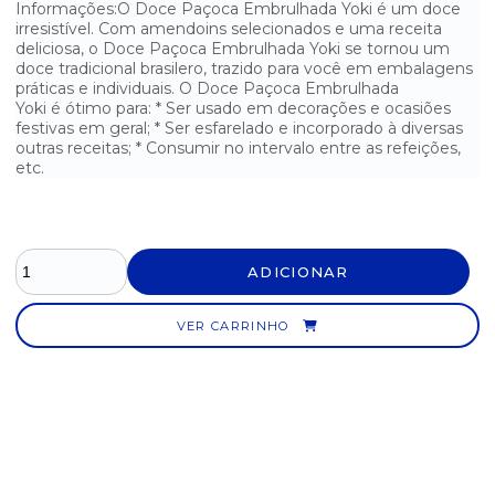
Informações:O Doce Paçoca Embrulhada Yoki é um doce
irresistível. Com amendoins selecionados e uma receita
CHOCOLATE LAKA DISPLAY 20X20G
deliciosa, o Doce Paçoca Embrulhada Yoki se tornou um
doce tradicional brasilero, trazido para você em embalagens
CHOCOLATE M&M MINI TUBO DISPLAY 12X30G
práticas e individuais. O Doce Paçoca Embrulhada
Yoki é ótimo para: * Ser usado em decorações e ocasiões
CHOCOLATE PRESTÍGIO DISPLAY 30X33G
festivas em geral; * Ser esfarelado e incorporado à diversas
outras receitas; * Consumir no intervalo entre as refeições,
etc.
CHOCOLATE PRESTÍGIO NESTLÉ COM 30 UNIDADES
CHOCOLATE SNICKERS DISPLAY 20X45G
CHOCOLATE TWIX CARAMELO DISPLAY 30X15G
ADICIONAR
DOCE COCADA BRANCA - POTE COM 50 UNIDADES
VER CARRINHO
DOCE COCADA COCO QUEIMADO - POTE COM 50 UNIDADES
DOCE DE AMENDOIM PAÇOCA ROLHA YOKI - POTE COM 50
UNIDADES
DOCE DE AMENDOIM PAÇOQUITA ROLHA - POTE COM 50
UNIDADES