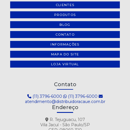
CLIENTES
PRODUTOS
BLOG
CONTATO
INFORMAÇÕES
MAPA DO SITE
LOJA VIRTUAL
Contato
(11) 3796-6000
(11) 3796-6000
atendimento@distribuidoracaue.com.br
Endereço
R. Tejuguacu, 107
Vila Jacuí - São Paulo/SP
CEP: 08060-310