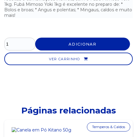
1kg. Fubá Mimoso Yoki 1kg é excelente no preparo de: *
FUBÁ MIMOSO HIKARI 5KG
Bolos e broas; * Angus e polentas; * Mingaus, caldos e muito
mais!
FUBÁ MIMOSO XODÓMILHO 1KG
FUBÁ MIMOSO XODÓMILHO 500G
FUBÁ MIMOSO YOKI 1KG
ADICIONAR
FUBÁ MIMOSO YOKI 500G
VER CARRINHO
GOMA PRONTA PARA TAPIOCA DA TERRINHA 500G
POLVILHO AZEDO YOKI - 500G
POLVILHO DOCE YOKI - 500G
TRIGO PARA KIBE HIKARI - 5KG
Páginas relacionadas
TRIGO PARA KIBE YOKI - 500G
Temperos & Caldos