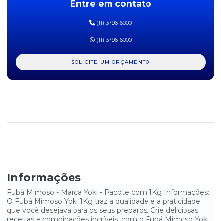
Entre em contato
FARINHA DE ROSCA YOKI 500G
(11) 3796-6000
FARINHA DE TRIGO DONA BENTA 1KG
(11) 3796-6000
FARINHA DE TRIGO LILI 1KG
SOLICITE UM ORÇAMENTO
FARINHA DE TRIGO ROSA BRANCA 5KG
FARINHA DE TRIGO SOL 1KG
FARINHA DE TRIGO TIPO 1 FIDALGA 1KG
FARINHA PRONTA TAPIOCA AKIO 500G
FAROFA TEMPERADA YOKI 500G
FLOCÃO DE MILHO XODÓMILHO - PACOTE COM 500G
Informações
FUBÁ MIMOSO HIKARI 500G
Fubá Mimoso - Marca Yoki - Pacote com 1Kg Informações:
O Fubá Mimoso Yoki 1Kg traz a qualidade e a praticidade
que você desejava para os seus preparos. Crie deliciosas
FUBÁ MIMOSO HIKARI 500G
receitas e combinações incríveis, com o Fubá Mimoso Yoki