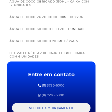
ÁGUA DE COCO OBRIGADO 350ML - CAIXA COM
12 UNIDADES
ÁGUA DE COCO PURO COCO 180ML C/ 27UN
ÁGUA DE COCO SOCOCO 1 LITRO - 1 UNIDADE
APTAMIL
APTAM
FÓRMULA
FÓRM
ÁGUA DE COCO SOCOCO 200ML C/ 24UN
INFANTIL
INFAN
PRÓ
PR
EXPERT
EXPE
SL
SOJA
DEL VALLE NÉCTAR DE CAJU 1 LITRO - CAIXA
DANONE
DANO
COM 6 UNIDADES
800G
800
DEL VALLE NÉCTAR DE CAJÚ ZERO AÇUCARES 1
LITRO - CAIXA COM 6 UNIDADES
Entre em contato
DEL VALLE NÉCTAR DE GOIABA 1 LITRO - CAIXA
(11) 3796-6000
COM 6 UNIDADES
(11) 3796-6000
DEL VALLE NÉCTAR DE LARANJA 1 LITRO - CAIXA
COM 6 UNIDADES
SOLICITE UM ORÇAMENTO