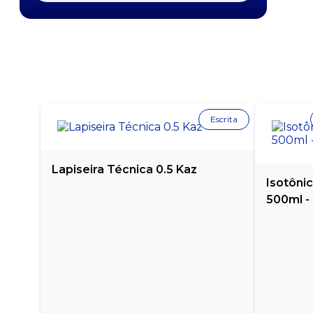
DEL VALLE NÉCTAR DE PÊSSEGO 1 LITRO - CAIXA
COM 6 UNIDADES
DEL VALLE NÉCTAR DE UVA 1 LITRO - CAIXA COM
6 UNIDADES
DEL VALLE NÉCTAR DE UVA ZERO AÇUCARES 1
LITRO - CAIXA COM 6 UNIDADES
Escrita
MAGUARY DE LARANJA 200ML - CAIXA COM 27
UNIDADES
Lapiseira Técnica 0.5 Kaz
Isotôni
MAGUARY DE LARANJA LIGHT 200ML - CAIXA
COM 27 UNIDADES
500ml -
MAGUARY DE MAÇA 200ML - CAIXA COM 27
UNIDADES
MAGUARY DE MARACUJÁ 200ML - CAIXA COM 27
UNIDADES
MAGUARY DE MORANGO 200ML - CAIXA COM 27