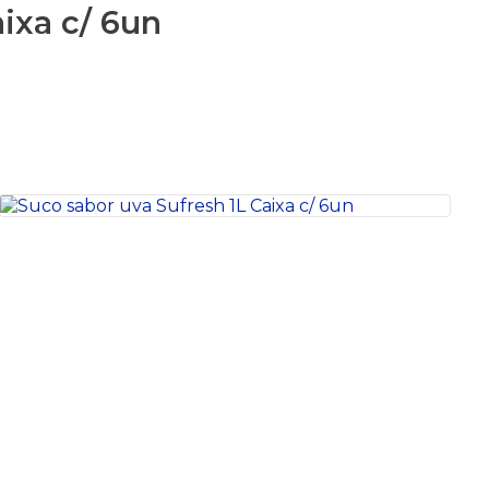
ixa c/ 6un
S