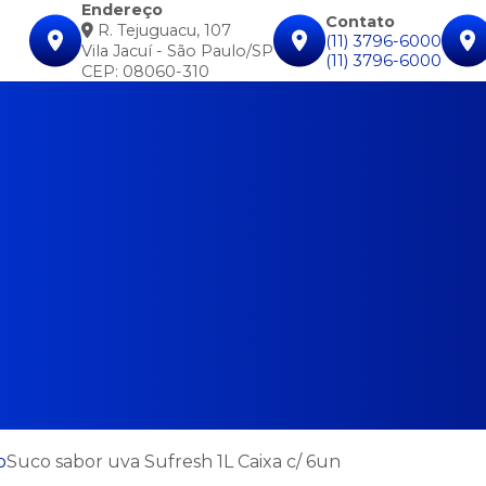
Endereço
Contato
R. Tejuguacu, 107
(11) 3796-6000
Vila Jacuí - São Paulo/SP
(11) 3796-6000
CEP: 08060-310
o
Suco sabor uva Sufresh 1L Caixa c/ 6un