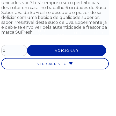
unidades, você terá sempre o suco perfeito para
desfrutar em casa, no trabalho 6 unidades do Suco
Sabor Uva da SuFresh e descubra o prazer de se
deliciar com uma bebida de qualidade superior.
sabor irresistível deste suco de uva. Experimente já
e deixe-se envolver pela autenticidade e frescor da
LEITE
LEITE
marca SuFresh!
LEITE
LEITE
LEITE
NAN
NAN
ITE
NAN
NAN
NAN
PRO
PRO
AN
COMFOR
PRO 2
SOY
S
1
1
FOR
2 LATA
LATA
LATA
LATA
LATA
ATA
800G -
800G -
800G -
ADICIONAR
400G
800G
G -
A
A
A
- DE
- DE
0 AO
PARTIR
PARTIR
PARTIR
0 AO
0 AO
MÊS
DO 6°
DO 6°
DO 6°
6°
6°
VER CARRINHO
MÊS
MÊS
MÊS
MÊS
MÊS