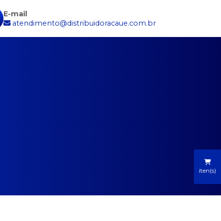
E-mail
atendimento@distribuidoracaue.com.br
iten(s)