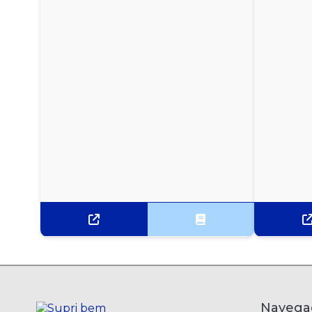
UNIDADES
MAGUARY DE UVA 200ML - CAIXA COM 27
UNIDADES
MAGUARY DE UVA LIGHT 200ML - CAIXA COM 27
UNIDADES
SUCO DE ABACAXI MAGUARY 1L - CAIXA C/ 6UN
SUCO DE CAJÚ DAFRUTA 1 LITRO - COM 6
UNIDADES
SUCO DE CAJU MAGUARY 1 L - CAIXA C/ 6UN
SUCO DE GOIABA DAFRUTA 1 LITRO - COM 6
UNIDADES
SUCO DE GOIABA DAFRUTA 200ML - CAIXA COM
27 UNIDADES
Navega