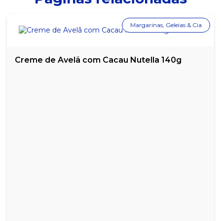
CARTUCHO TONER COMPATÍVEL HP 283A
Margarinas, Geleias & Cia
CARTUCHO TONER COMPATÍVEL HP 285/235/236A
CARTUCHO TONER COMPATÍVEL TN 360/300
Creme de Avelã com Cacau Nutella 140g
CARTUCHO TONER COMPATÍVEL TN 720/750
CARTUCHO UNIVERSAL HP 22/28/57
CARTUCHO UNIVERSAL PRETO HP 21/27/56
CATUABA SELVAGEM COM AÇAÍ ORIGINAL 1L
REFIL DE TINTA CANON AMARELO GL-190 70ML
REFIL DE TINTA CANON CIANO GL-190 70ML
REFIL DE TINTA CANON MAGENTA GL-190 70ML
REFIL DE TINTA CANON PRETO GL-190 70ML