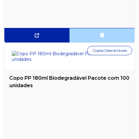
REFIL DE TINTA COMPATÍVEL EPSON T544 PRETO
REFIL DE TINTA EPSON T544 PRETO ORIGINAL
REFIL HP (GT53) ANTIGO GT51 PRETO COMPATÍVEL - 90ML
REFIL TINTA COMPATÍVEL CANON BLACK GL-190 70ML
Copos Descartáveis
REFIL TINTA COMPATÍVEL EPSON T664 AMARELO - 70ML
REFIL TINTA COMPATÍVEL EPSON T664 AZUL - 70ML
Copo PP 180ml Biodegradável Pacote com 100
unidades
REFIL TINTA COMPATÍVEL EPSON T664 PRETO - 70ML
REFIL TINTA COMPATÍVEL EPSON T664 VERMELHO - 70ML