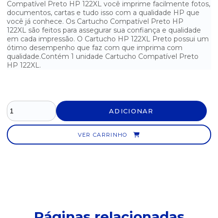
Compatível Preto HP 122XL você imprime facilmente fotos,
documentos, cartas e tudo isso com a qualidade HP que
CARTUCHO HP 74 PRETO ORIGINAL
você já conhece. Os Cartucho Compatível Preto HP
122XL são feitos para assegurar sua confiança e qualidade
CARTUCHO HP 901 COLORIDO ORIGINAL
em cada impressão. O Cartucho HP 122XL Preto possui um
ótimo desempenho que faz com que imprima com
CARTUCHO HP 901XL COMPATÍVEL PRETO
qualidade.Contém 1 unidade Cartucho Compatível Preto
HP 122XL.
CARTUCHO HP 93 COLORIDO ORIGINAL
CARTUCHO TONER BROTHER 1060 COMPATÍVEL
ADICIONAR
CARTUCHO TONER COMPATÍVEL CE310 CF350 AMARELO
CARTUCHO TONER COMPATÍVEL CE310 CF350 CIANO
VER CARRINHO
CARTUCHO TONER COMPATÍVEL CE310 CF350 MAGENTA
CARTUCHO TONER COMPATÍVEL CE310 CF350 PRETO
CARTUCHO TONER COMPATÍVEL D101/111 (2165-SCX 3405)
Páginas relacionadas
CARTUCHO TONER COMPATÍVEL D104 (1660-1665-3200)