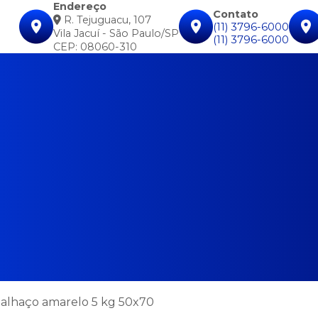
Endereço
Contato
R. Tejuguacu, 107
(11) 3796-6000
Vila Jacuí - São Paulo/SP
(11) 3796-6000
CEP: 08060-310
Palhaço amarelo 5 kg 50x70