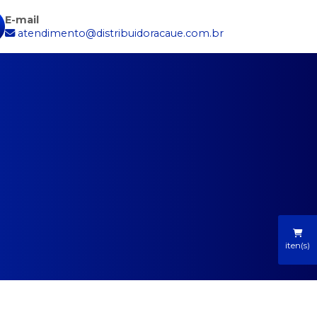
E-mail
atendimento@distribuidoracaue.com.br
iten(s)