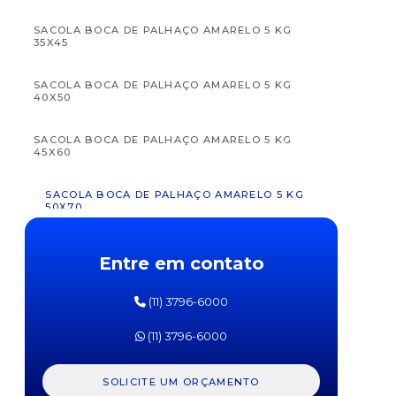
SACOLA BOCA DE PALHAÇO AMARELO 5 KG
35X45
SACOLA BOCA DE PALHAÇO AMARELO 5 KG
40X50
APTAMIL
APTAM
FÓRMULA
FÓRM
SACOLA BOCA DE PALHAÇO AMARELO 5 KG
INFANTIL
INFAN
45X60
PRÓ
PR
EXPERT
EXPE
SL
SOJA
SACOLA BOCA DE PALHAÇO AMARELO 5 KG
DANONE
DANO
50X70
800G
800
SACOLA BOCA DE PALHAÇO AZUL 5 KG 20X30
Entre em contato
SACOLA BOCA DE PALHAÇO AZUL 5 KG 25X35
(11) 3796-6000
SACOLA BOCA DE PALHAÇO AZUL 5 KG 30X40
(11) 3796-6000
SACOLA BOCA DE PALHAÇO AZUL 5 KG 35X45
SOLICITE UM ORÇAMENTO