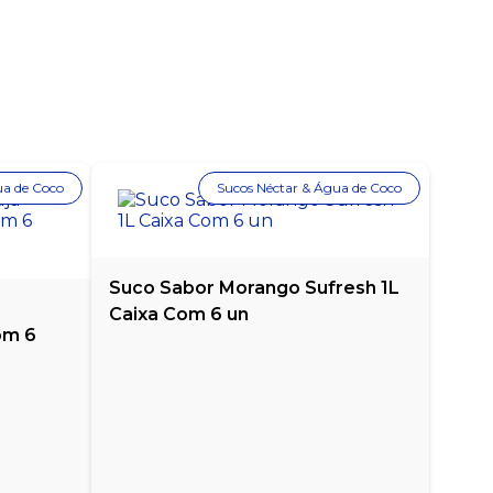
ua de Coco
Sucos Néctar & Água de Coco
Suco Sabor Morango Sufresh 1L
á
Caixa Com 6 un
om 6