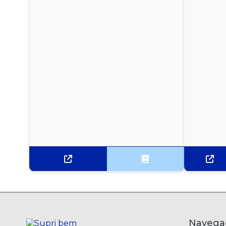
SACOLA BOCA DE PALHAÇO LARANJA 5 KG
20X30
SACOLA BOCA DE PALHAÇO LARANJA 5 KG 25X35
SACOLA BOCA DE PALHAÇO LARANJA 5 KG
30X40
SACOLA BOCA DE PALHAÇO LARANJA 5 KG 35X45
SACOLA BOCA DE PALHAÇO LARANJA 5 KG
40X50
SACOLA BOCA DE PALHAÇO LARANJA 5 KG
45X60
SACOLA BOCA DE PALHAÇO LARANJA 5 KG
50X70
SACOLA BOCA DE PALHAÇO PRETA 5 KG 20X30
Navega