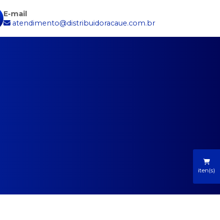
E-mail
atendimento@distribuidoracaue.com.br
iten(s)