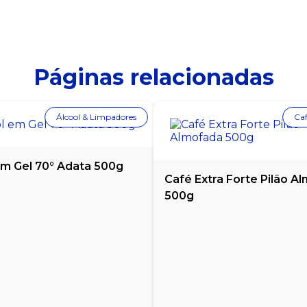
Páginas relacionadas
Álcool & Limpadores
Caf
em Gel 70° Adata 500g
Café Extra Forte Pilão A
500g