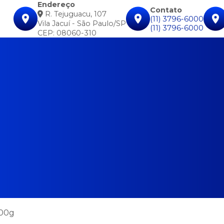
Endereço
Contato
R. Tejuguacu, 107
(11) 3796-6000
Vila Jacuí - São Paulo/SP
(11) 3796-6000
CEP: 08060-310
500g