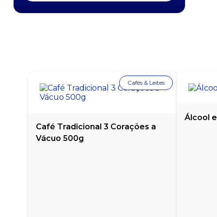
FEIJÃO CARIOCA KICALDO 1KG
FEIJÃO CARIOCA MÁXIMO 1KG
FEIJÃO DE CORDA CAMPO BELO 500G
Cafés & Leites
FEIJÃO PRETO CAMIL 1KG
FEIJÃO PRETO MÁXIMO 1KG
Álcool 
Café Tradicional 3 Corações a
GRÃO DE BICO YOKI 500G
Vácuo 500g
LENTILHA YOKI - 500G
MILHO PARA PIPOCA YOKI - PACOTE COM 500G
PIPOCA DE MICROONDAS SABOR MANTEIGA YOKI
- 100G