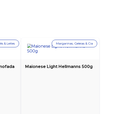
és & Leites
Margarinas, Geleias & Cia
lmofada
Maionese Light Hellmanns 500g