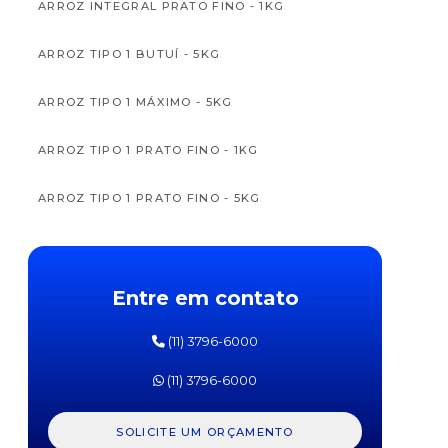
ARROZ INTEGRAL PRATO FINO - 1KG
ARROZ TIPO 1 BUTUÍ - 5KG
ARROZ TIPO 1 MÁXIMO - 5KG
APTAMIL
APTAM
FÓRMULA
FÓRM
ARROZ TIPO 1 PRATO FINO - 1KG
INFANTIL
INFAN
PRÓ
PR
EXPERT
EXPE
ARROZ TIPO 1 PRATO FINO - 5KG
SL
SOJA
DANONE
DANO
800G
800
ARROZ TIPO 1 TIO JOÃO - 5KG
Entre em contato
CANJICA DE MILHO YOKI 500G
(11) 3796-6000
ERVILHA PARTIDA YOKI 500G
(11) 3796-6000
FEIJÃO BRANCO KICALDO 1KG
SOLICITE UM ORÇAMENTO
FEIJÃO CARIOCA CAMIL 1KG