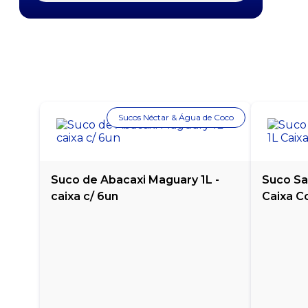
CERVEJA HEINEKEN LATA 350ML
CERVEJA HEINEKEN LONG NECK 330ML
CERVEJA IMPÉRIO PURO MALTE PILSEN LATA
269ML
CERVEJA IMPÉRIO PURO MALTE PILSEN LATA
Sucos Néctar & Água de Coco
350ML
CERVEJA ITAIPAVA PILSEN LATA 269ML
Suco de Abacaxi Maguary 1L -
Suco Sa
CERVEJA ITAIPAVA PILSEN LATA 350ML
caixa c/ 6un
Caixa C
CERVEJA ITAIPAVA PILSEN LONG NECK 250ML
CERVEJA PETRA PURO MALTE LATA 269ML
CERVEJA PILSEN ANTARCTICA SUBZERO LATA
350ML