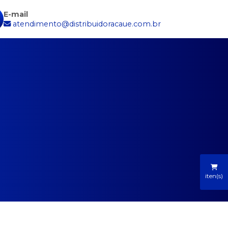
E-mail
atendimento@distribuidoracaue.com.br
iten(s)