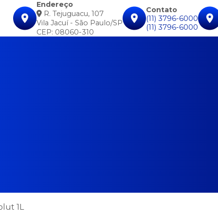
Endereço
Contato
R. Tejuguacu, 107
(11) 3796-6000
Vila Jacuí - São Paulo/SP
(11) 3796-6000
CEP: 08060-310
lut 1L