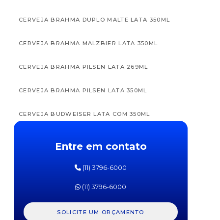
CERVEJA BRAHMA DUPLO MALTE LATA 350ML
CERVEJA BRAHMA MALZBIER LATA 350ML
APTAMIL
APTAM
CERVEJA BRAHMA PILSEN LATA 269ML
FÓRMULA
FÓRM
INFANTIL
INFAN
PRÓ
PR
CERVEJA BRAHMA PILSEN LATA 350ML
EXPERT
EXPE
SL
SOJA
DANONE
DANO
CERVEJA BUDWEISER LATA COM 350ML
800G
800
CERVEJA BUDWEISER LONG NECK 330ML
Entre em contato
CERVEJA CORONA IMPORTADA LONG NECK
(11) 3796-6000
330ML
(11) 3796-6000
CERVEJA ESTRELLA GALÍCIA 350ML COM 12
UNIDADES
SOLICITE UM ORÇAMENTO