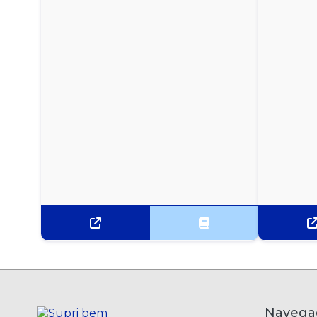
CERVEJA PILSEN PURO MALTE EISENBAHN LATA
269ML
CERVEJA PURO MALTE BOHEMIA LATA 350ML
CERVEJA SKOL LATA 269ML
CERVEJA SKOL LATA 350ML
CERVEJA STELLA ARTOIS LATA 269ML
CONHAQUE DE GENGIBRE DREHER 900ML
GIN BEEFEATER LONDON DRY 750ML
GIN BOMBAY SAPPHIRE LONDON DRY 750ML
VODKA ABSOLUT 1L
Navega