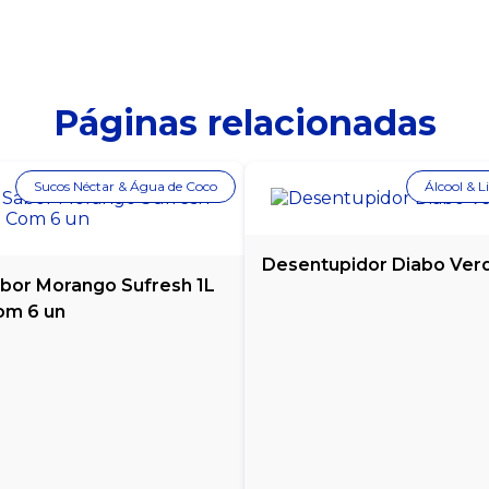
Páginas relacionadas
Sucos Néctar & Água de Coco
Álcool & 
Desentupidor Diabo Verd
bor Morango Sufresh 1L
om 6 un