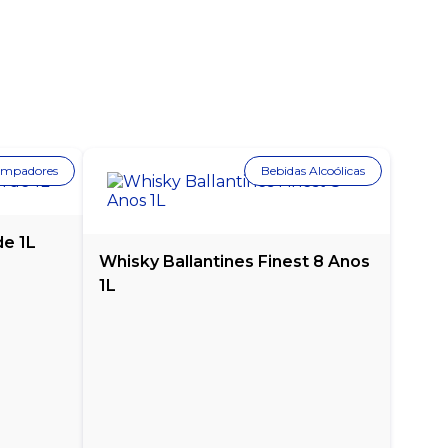
Limpadores
Bebidas Alcoólicas
e 1L
Whisky Ballantines Finest 8 Anos
1L