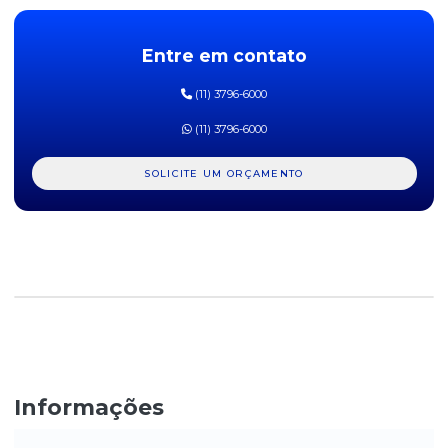
CAIXA ORGANIZADORA PLASTICO SANREMO 6L
Entre em contato
CAIXA ORGANIZADORA SANREMO 26,5 LITROS
(11) 3796-6000
DISPLAY ACRÍLICO MESA 30CM X 10CM
(11) 3796-6000
DISPLAY EXPOSITOR MULTIUSO A4 ISOFLEX
SOLICITE UM ORÇAMENTO
DISPLAY MULTIUSO ADESIVO A4 CRISTAL ISOFLEX
ESPETO PARA PAPEIS EM AÇO GALVANIZADO CARBRINK
EXPOSITOR PARA PAPÉIS CRISTAL DELLO
ORGANIZADOR DE DOCUMENTOS TRIPLO DELLOCOLOR CRISTAL
DELLO
ORGANIZADOR DE GAVETAS CRISTAL DELLO
Informações
ORGANIZADOR DE MESA EM COURO SINTÉTICO STAPLES PRETO
PORTA CANETAS DELLOCOLOR CRISTAL