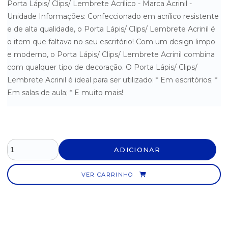
Porta Lápis/ Clips/ Lembrete Acrílico - Marca Acrinil -
Unidade Informações: Confeccionado em acrílico resistente
PORTA LAPIS COM LEMBRETES 750 FOLHAS CRISTAL ACRIMET
e de alta qualidade, o Porta Lápis/ Clips/ Lembrete Acrinil é
PORTA LÁPIS/ CLIPS/ LEMBRETE ACRÍLICO ACRINIL
o item que faltava no seu escritório! Com um design limpo
e moderno, o Porta Lápis/ Clips/ Lembrete Acrinil combina
PORTA REVISTA PRETO DELLOCOLLOR
com qualquer tipo de decoração. O Porta Lápis/ Clips/
Lembrete Acrinil é ideal para ser utilizado: * Em escritórios; *
PRANCHETA ACRÍLICA NOVACRIL
Em salas de aula; * E muito mais!
PRANCHETA EUCATEX COM PEGADOR PLÁSTICO KAZ
ADICIONAR
VER CARRINHO