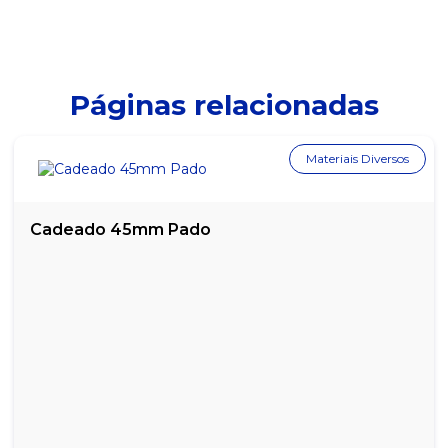
REFRIGERANTE DE COLA LATA 220ML COCA-COLA - PACOTE
COM 12
REFRIGERANTE DE COLA LATA 220ML COCA-COLA ZERO -
PACOTE COM 12
Páginas relacionadas
REFRIGERANTE DE COLA LATA 350ML COCA-COLA - PACOTE COM
12
Materiais Diversos
REFRIGERANTE DE COLA ZERO AÇÚCAR PEPSI 350ML FARDO
COM 12 UNIDADES
REFRIGERANTE DOLLY GUARANÁ 2 LITROS - 1 UNIDADE
Cadeado 45mm Pado
REFRIGERANTE DOLLY GUARANÁ 350ML - PACOTE COM 12
UNIDADES
REFRIGERANTE FANTA GUARANÁ 2 LITROS - 1 UNIDADE
REFRIGERANTE FANTA LARANJA 2 LITROS - 1 UNIDADE
REFRIGERANTE FANTA LARANJA LATA 350ML - PACOTE COM 12
UNIDADES