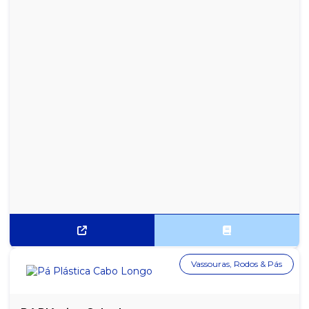
COM 12 UNIDADES
REFRIGERANTE SODA ANTARCTICA LATA 350ML - PACOTE COM
12 UNIDADES
REFRIGERANTE SPRITE LIMÃO 2 LITROS - 1 UNIDADE
Vassouras, Rodos & Pás