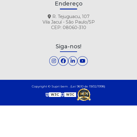
Endereço
R. Tejuguacu, 107
Vila Jacuí - São Paulo/SP
CEP: 08060-310
Siga-nos!
Copyright © Supri bem . (Lei 9610 de 19/02/1998)
W3C
W3C