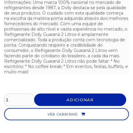
Informações: Uma marca 100% nacional no mercado de
refrigerantes desde 1987, a Dolly destaca-se pela qualidade
REFRIGERANTE COCA-COLA 2 LITROS - 1 UNIDADE
de seus produtos. O cuidado com esta qualidade começa
na escolha da matéria-prima adquirida através dos melhores
fornecedores do mercado. Com uma equipe de
REFRIGERANTE COCA-COLA ORIGINAL 1.5 L
profissionais de alto nível e vasta experiência no mercado, o
Refrigerante Dolly Guaraná 2 Litros é amplamente
REFRIGERANTE COCA-COLA ORIGINAL 3 LITROS
comercializado. Toda a produção conta com tecnologia de
ponta. Conquistando respeito e credibilidade do
REFRIGERANTE COCA-COLA ZERO 2 LITROS - 1 UNIDADE
consumidor, o Refrigerante Dolly Guaraná 2 Litros vem
fazendo parte do cotidiano do brasileiro, a cada dia mais.
Refrigerante Dolly Guaraná 2 Litros não pode faltar: * No
REFRIGERANTE COCA-COLA ZERO PET 200ML FARDO COM 12
UNIDADES
escritório; * No coffee break; * Em eventos, festas, buffets, e
muito mais!
REFRIGERANTE DE COCA-COLA CAFÉ ESPRESSO 220ML - 1
UNIDADE
REFRIGERANTE DE COLA COCA-COLA 600ML - PACOTE COM 12
UNIDADES
ADICIONAR
REFRIGERANTE DE COLA COCA-COLA ZERO 600ML - PACOTE
COM 12
VER CARRINHO
REFRIGERANTE DE COLA COCA-COLA ZERO LATA 350ML -
PACOTE COM 12