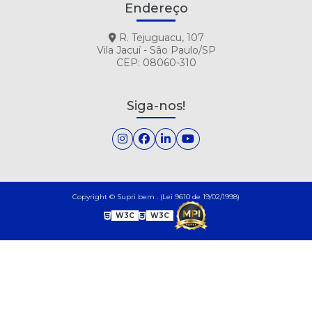
Endereço
R. Tejuguacu, 107
Vila Jacuí - São Paulo/SP
CEP: 08060-310
Siga-nos!
Copyright © Supri bem . (Lei 9610 de 19/02/1998)
W3C
W3C