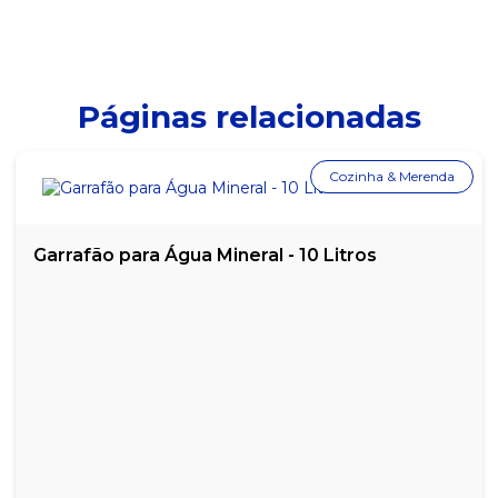
LEITE DE COCO MENINA 200ML
LEITE DE COCO SOCOCO - 1 LITRO
Páginas relacionadas
LEITE DE COCO SOCOCO - 200ML
LEITE DE COCO SOCOCO - 500ML
Cozinha & Merenda
MISTURA PARA BOLO DE CHOCOLATE DONA BENTA - PACOTE
COM 450G
Garrafão para Água Mineral - 10 Litros
PURÊ DE BATATA HIKARI - 1KG
QUEIJO PARMESÃO RALADO FAIXA AZUL - PACOTE COM 50G
QUEIJO PARMESÃO RALADO TEIXEIRA - PACOTE COM 40G
QUEIJO PARMESÃO RALADO VIGOR - 100G
QUEIJO PARMESÃO RALADO VIGOR - 1KG
QUEIJO PARMESÃO RALADO VIGOR - 50G