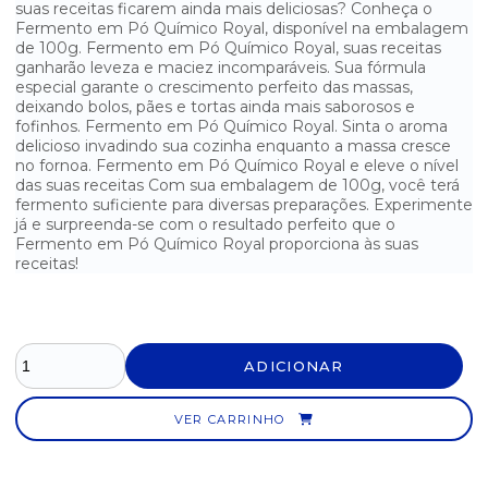
suas receitas ficarem ainda mais deliciosas? Conheça o
Fermento em Pó Químico Royal, disponível na embalagem
FERMENTO BIOLÓGICO FLEISCHMANN 10G
de 100g. Fermento em Pó Químico Royal, suas receitas
ganharão leveza e maciez incomparáveis. Sua fórmula
FERMENTO BIOLÓGICO ITAIQUARA 500G
especial garante o crescimento perfeito das massas,
deixando bolos, pães e tortas ainda mais saborosos e
FERMENTO EM PÓ QUÍMICO ROYAL DE 100G
fofinhos. Fermento em Pó Químico Royal. Sinta o aroma
delicioso invadindo sua cozinha enquanto a massa cresce
FERMENTO EM PÓ ROYAL 250G
no fornoa. Fermento em Pó Químico Royal e eleve o nível
das suas receitas Com sua embalagem de 100g, você terá
fermento suficiente para diversas preparações. Experimente
FLOCOS DE COCO SOCOCO 100G
já e surpreenda-se com o resultado perfeito que o
Fermento em Pó Químico Royal proporciona às suas
GRANULADO COLORIDO MIL CORES 150G
receitas!
GRANULADO DE CHOCOLATE DORI 1KG
LEITE CONDENSADO ITALAC 395G
ADICIONAR
LEITE CONDENSADO ITAMBÉ - LATA 395G
VER CARRINHO
LEITE CONDENSADO MOÇA NESTLÉ - LATA 395G
LEITE CONDENSADO MOÇA NESTLÉ - LATA COM 2,6KG