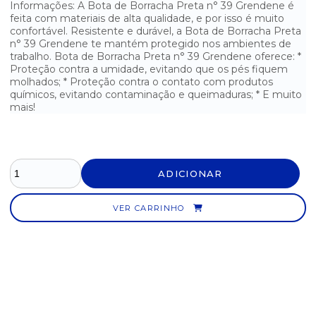
Informações: A Bota de Borracha Preta n° 39 Grendene é
feita com materiais de alta qualidade, e por isso é muito
BOTA DE COURO BICO DE AÇO N°42 ARRAIAL
confortável. Resistente e durável, a Bota de Borracha Preta
n° 39 Grendene te mantém protegido nos ambientes de
BOTA DE COURO BICO DE AÇO N°43 ARRAIAL
trabalho. Bota de Borracha Preta n° 39 Grendene oferece: *
Proteção contra a umidade, evitando que os pés fiquem
BOTA DE COURO BICO DE AÇO N°44 ARRAIAL
molhados; * Proteção contra o contato com produtos
químicos, evitando contaminação e queimaduras; * E muito
BOTA DE COURO SEM BICO DE AÇO N°37 ARRAIAL
mais!
BOTA DE COURO SEM BICO DE AÇO N°38 ARRAIAL
BOTA DE COURO SEM BICO DE AÇO N°39 ARRAIAL
ADICIONAR
BOTA DE COURO SEM BICO DE AÇO N°40 ARRAIAL
VER CARRINHO
BOTA DE COURO SEM BICO DE AÇO N°41 ARRAIAL
BOTA DE COURO SEM BICO DE AÇO N°42 ARRAIAL
BOTA DE COURO SEM BICO DE AÇO N°43 ARRAIAL
BOTA DE COURO SEM BICO DE AÇO N°44 ARRAIAL