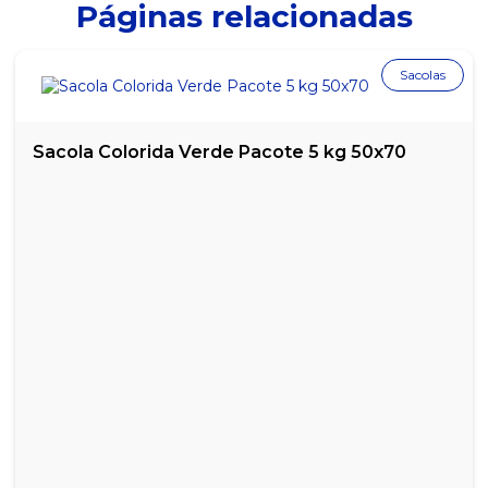
Páginas relacionadas
CAPA DE CHUVA AMARELA
Sacolas
CAPACETE DE SEGURANÇA BRANCO PRO SAFETY
MÁSCARA DESCARTÁVEL TRIPLA CAMADA AZUL VABENE COM
50 UNIDADES
Sacola Colorida Verde Pacote 5 kg 50x70
MÁSCARA DESCARTÁVEL TRIPLA CAMADA BRANCA VABENE
COM 50 UNIDADES
MÁSCARA DESCARTÁVEL TRIPLA CAMADA PRETA VABENE COM
50 UNIDADES
MÁSCARA DESCARTÁVEL TRIPLA CAMADA VERDE VABENE COM
50 UNIDADES
MÁSCARA RESPIRADOR PFF1 DELTA PLUS
MÁSCARA RESPIRADOR PFF2 DELTA PLUS
ÓCULOS DE PROTEÇÃO FACE SHIELD GOLDENPLAST - 1
UNIDADE