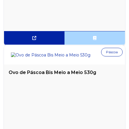
ÓCULOS PROTETOR TIPO RJ AMARELO JAGUAR
ÓCULOS PROTETOR TIPO RJ FUMÊ JAGUAR
ÓCULOS PROTETOR TIPO RJ INCOLOR JAGUAR
PROTETOR AURICULAR KALIPSO
PROTETOR AURICULAR TIPO FONE BRASFORT
Páscoa
Ovo de Páscoa Bis Meio a Meio 530g